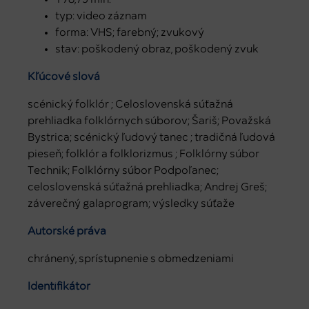
typ: video záznam
forma: VHS; farebný; zvukový
stav: poškodený obraz, poškodený zvuk
Kľúčové slová
scénický folklór ; Celoslovenská súťažná
prehliadka folklórnych súborov; Šariš; Považská
Bystrica; scénický ľudový tanec ; tradičná ľudová
pieseň; folklór a folklorizmus ; Folklórny súbor
Technik; Folklórny súbor Podpoľanec;
celoslovenská súťažná prehliadka; Andrej Greš;
záverečný galaprogram; výsledky súťaže
Autorské práva
chránený, sprístupnenie s obmedzeniami
Identifikátor