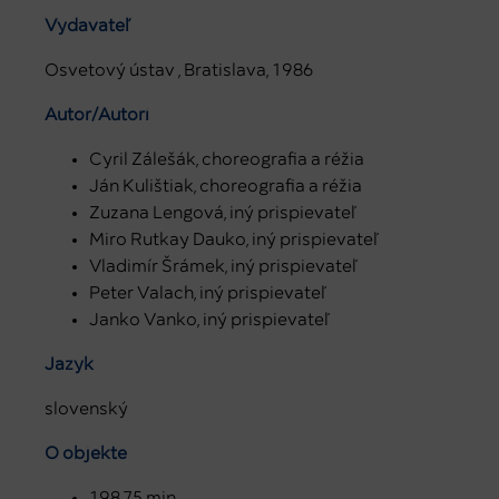
Vydavateľ
Osvetový ústav , Bratislava, 1986
Autor/Autori
Cyril Zálešák, choreografia a réžia
Ján Kulištiak, choreografia a réžia
Zuzana Lengová, iný prispievateľ
Miro Rutkay Dauko, iný prispievateľ
Vladimír Šrámek, iný prispievateľ
Peter Valach, iný prispievateľ
Janko Vanko, iný prispievateľ
Jazyk
slovenský
O objekte
198,75 min.