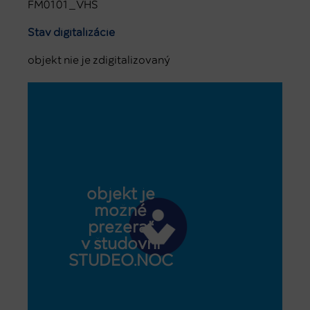
FM0101_VHS
Stav digitalizácie
objekt nie je zdigitalizovaný
objekt je
možné
prezerať
v študovni
STUDEO.NOC