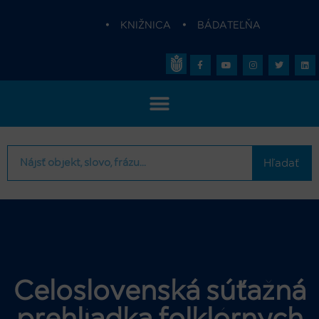
•
KNIŽNICA
•
BÁDATEĽŇA
Hľadať
Celoslovenská súťažná