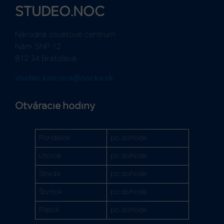
STUDEO.NOC
Národné osvetové centrum
Nám. SNP 12
812 34 Bratislava
studeo.kniznica@nocka.sk
Otváracie hodiny
Pondelok
po dohode
Utorok
po dohode
Streda
po dohode
Štvrtok
po dohode
Piatok
po dohode