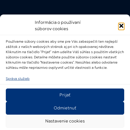
Informácia o používaní
Rýchle odkazy
súborov cookies
FAQ
Používame súbory cookies aby sme pre Vás zabezpečili ten najlepší
Bádateľský poriadok
zážitok z našich webových stránok aj pri ich opakovanej návšteve.
Knižničný a výpožičný poriadok
Kliknutím na tlačidlo “Prijať” nám udelíte Váš súhlas s použitím všetkých
súborov cookies. Detailne môžete použitie súborov cookies nastaviť
Všeobecné podmienky
kliknutím na tlačidlo "Nastavenie cookies". Nesúhlas alebo odvolanie
súhlasu môže nepriaznivo ovplyvniť určité vlastnosti a funkcie.
Správa služieb
Prijať
2021-2024 © Národné osvetové centrum
Odmietnuť
Nastavenie cookies