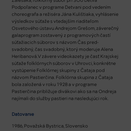
Zálešáka, folklórny súbor pri SOU Detva
Podpoľanec v programe Detvani pod vedením
choreografa a režiséra Jána Kulištiaka, vyhlásenie
výsledkov súťaže s vtedajším riaditeľom
Osvetového ústavu Andrejom Grešom, záverečný
galaprogram zostavený z programových častí
súťažiacich súborov s názvom Čas pred-
svadobný, čas svadobný, ktorý moderuje Alena
Heribanová.V závere videokazety je časť Krajskej
súťaže folklórnych súborov v Uhrovci, konkrétne
vystúpenie Folklórnej skupiny z Čataja pod
názvom Pastierčina. Folklórna skupina z Čataja
bola založená v roku 1928 a v programe
Pastierčina približuje divákovi ako sa na Ondreja
najímali do služby pastieri na nasledujúci rok.
Datovanie
1986, Považská Bystrica, Slovensko