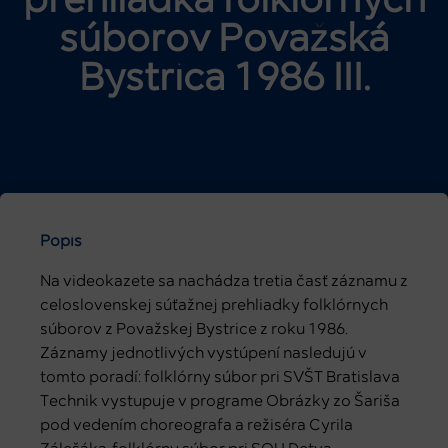
prehliadka folklórnych
súborov Považská
Bystrica 1986 III.
Popis
Na videokazete sa nachádza tretia časť záznamu z
celoslovenskej súťažnej prehliadky folklórnych
súborov z Považskej Bystrice z roku 1986.
Záznamy jednotlivých vystúpení nasledujú v
tomto poradí: folklórny súbor pri SVŠT Bratislava
Technik vystupuje v programe Obrázky zo Šariša
pod vedením choreografa a režiséra Cyrila