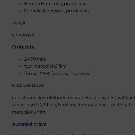
Renáta Homzová, produkcia
Ľudmila Iványiová, produkcia
Jazyk
slovenský
O objekte
24,98 min.
typ: metodický film
forma: MP4; farebný; zvukový
Kľúčové slová
celoslovenský folklórny festival ; Folklórny festival Výc
tanca; čardáš; Štrba; tradičný ľudový tanec ; folklór a fo
metodický film
Autorské práva