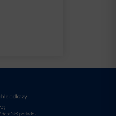
chle odkazy
AQ
ádateľský poriadok