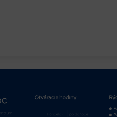
Otváracie hodiny
Rý
OC
F
entrum
Pondelok
po dohode
B