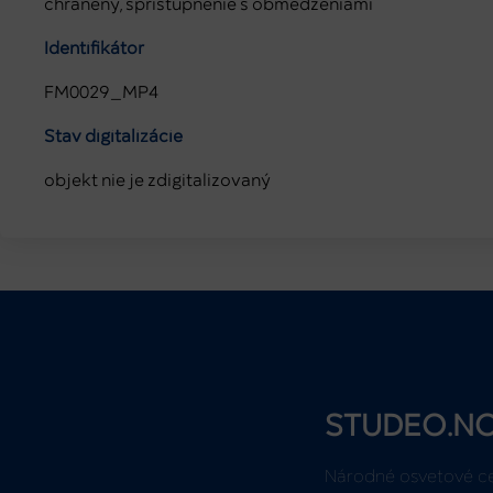
chránený, sprístupnenie s obmedzeniami
Identifikátor
FM0029_MP4
Stav digitalizácie
objekt nie je zdigitalizovaný
STUDEO.N
Národné osvetové c