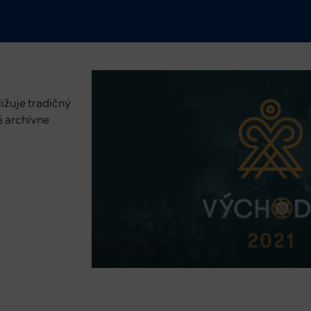
ižuje tradičný
é archívne