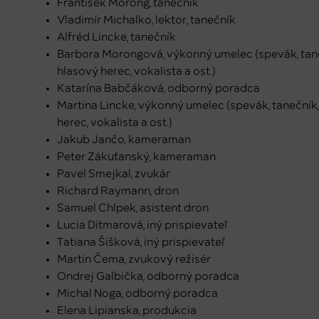
František Morong, tanečník
Vladimír Michalko, lektor, tanečník
Alfréd Lincke, tanečník
Barbora Morongová, výkonný umelec (spevák, taneč
hlasový herec, vokalista a ost.)
Katarína Babčáková, odborný poradca
Martina Lincke, výkonný umelec (spevák, tanečník,
herec, vokalista a ost.)
Jakub Jančo, kameraman
Peter Zákuťanský, kameraman
Pavel Smejkal, zvukár
Richard Raymann, dron
Samuel Chlpek, asistent dron
Lucia Ditmarová, iný prispievateľ
Tatiana Šišková, iný prispievateľ
Martin Čema, zvukový režisér
Ondrej Galbička, odborný poradca
Michal Noga, odborný poradca
Elena Lipianska, produkcia