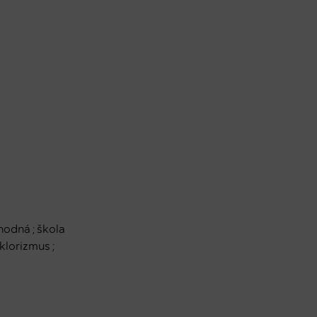
hodná ; škola
lklorizmus ;