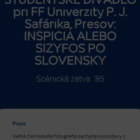
ŠTUDENTSKÉ DIVADLO
pri FF Univerzity P. J.
Šafárika, Prešov:
INŠPICIA ALEBO
SIZYFOS PO
SLOVENSKY
Scénická žatva ´85
Popis
Veľká čiernobiela fotografia zachytáva postavy z