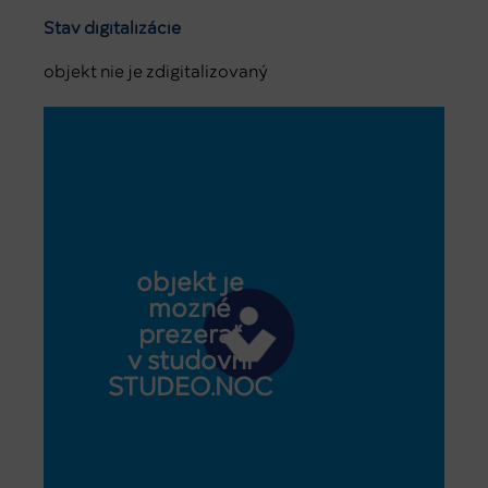
Stav digitalizácie
objekt nie je zdigitalizovaný
objekt je
možné
prezerať
v študovni
STUDEO.NOC