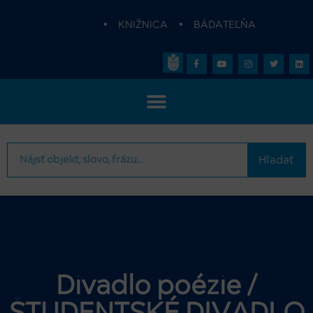
•
KNIŽNICA
•
BÁDATEĽŇA
Hľadať
Divadlo poézie /