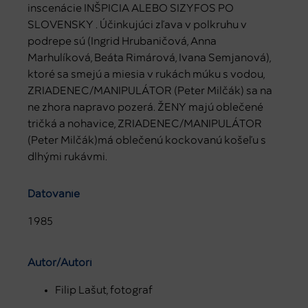
inscenácie INŠPICIA ALEBO SIZYFOS PO
SLOVENSKY . Účinkujúci zľava v polkruhu v
podrepe sú (Ingrid Hrubaničová, Anna
Marhulíková, Beáta Rimárová, Ivana Semjanová),
ktoré sa smejú a miesia v rukách múku s vodou,
ZRIADENEC/MANIPULÁTOR (Peter Milčák) sa na
ne zhora napravo pozerá. ŽENY majú oblečené
tričká a nohavice, ZRIADENEC/MANIPULÁTOR
(Peter Milčák)má oblečenú kockovanú košeľu s
dlhými rukávmi.
Datovanie
1985
Autor/Autori
Filip Lašut, fotograf