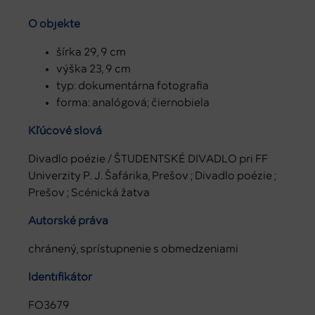
O objekte
šírka 29, 9 cm
výška 23, 9 cm
typ: dokumentárna fotografia
forma: analógová; čiernobiela
Kľúčové slová
Divadlo poézie / ŠTUDENTSKÉ DIVADLO pri FF
Univerzity P. J. Šafárika, Prešov ; Divadlo poézie ;
Prešov ; Scénická žatva
Autorské práva
chránený, sprístupnenie s obmedzeniami
Identifikátor
FO3679