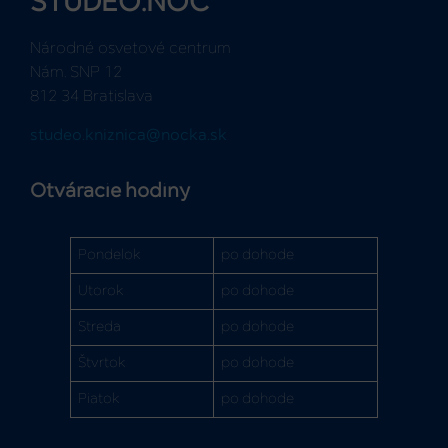
STUDEO.NOC
Národné osvetové centrum
Nám. SNP 12
812 34 Bratislava
studeo.kniznica@nocka.sk
Otváracie hodiny
Pondelok
po dohode
Utorok
po dohode
Streda
po dohode
Štvrtok
po dohode
Piatok
po dohode