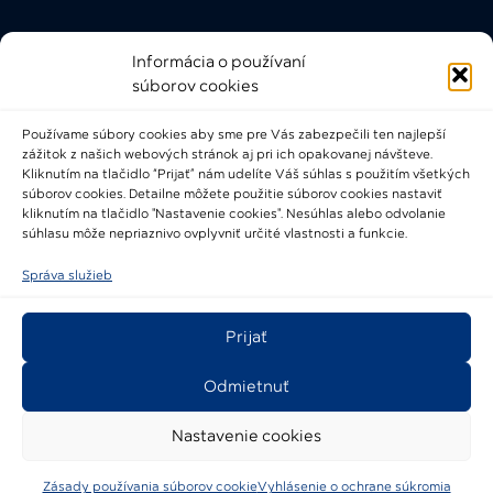
Informácia o používaní
Rýchle odkazy
súborov cookies
FAQ
Používame súbory cookies aby sme pre Vás zabezpečili ten najlepší
Bádateľský poriadok
zážitok z našich webových stránok aj pri ich opakovanej návšteve.
Knižničný a výpožičný poriadok
Kliknutím na tlačidlo “Prijať” nám udelíte Váš súhlas s použitím všetkých
súborov cookies. Detailne môžete použitie súborov cookies nastaviť
Všeobecné podmienky
kliknutím na tlačidlo "Nastavenie cookies". Nesúhlas alebo odvolanie
súhlasu môže nepriaznivo ovplyvniť určité vlastnosti a funkcie.
Správa služieb
Prijať
2021-2024 © Národné osvetové centrum
Odmietnuť
Nastavenie cookies
Zásady používania súborov cookie
Vyhlásenie o ochrane súkromia