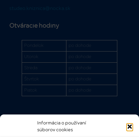
studeo.kniznica@nocka.sk
Otváracie hodiny
Pondelok
po dohode
Utorok
po dohode
Streda
po dohode
Štvrtok
po dohode
Piatok
po dohode
Informácia o používaní
Rýchle odkazy
súborov cookies