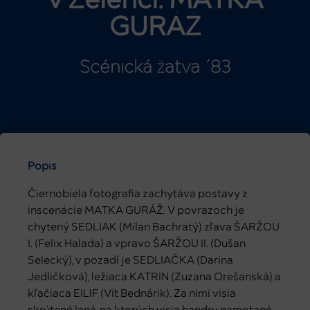
v Zelenči: MATKA
GURÁŽ
Scénická žatva ´83
Popis
Čiernobiela fotografia zachytáva postavy z
inscenácie MATKA GURÁŽ. V povrazoch je
chytený SEDLIAK (Milan Bachratý) zľava ŠARŽOU
I. (Felix Halada) a vpravo ŠARŽOU II. (Dušan
Selecký), v pozadí je SEDLIAČKA (Darina
Jedličková), ležiaca KATRIN (Zuzana Orešanská) a
kľačiaca EILIF (Vít Bednárik). Za nimi visia
skrútené laná, na ktorých visia handry namotané