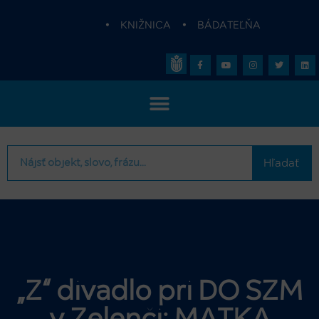
•
KNIŽNICA
•
BÁDATEĽŇA
Hľadať
„Z“ divadlo pri DO SZM