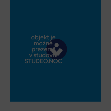
objekt je
možné
prezerať
v študovni
STUDEO.NOC