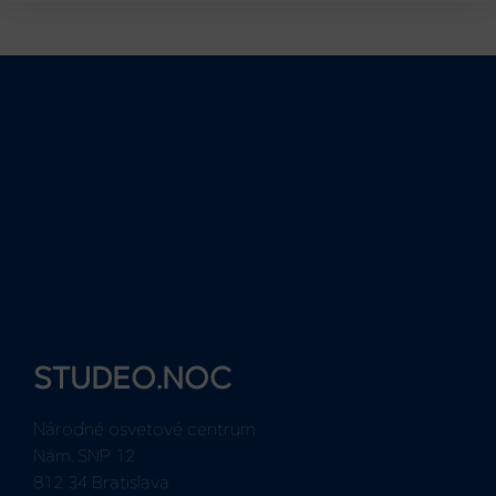
STUDEO.NOC
Národné osvetové centrum
Nám. SNP 12
812 34 Bratislava