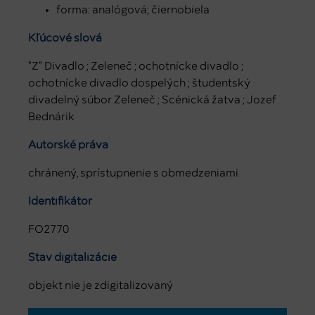
forma: analógová; čiernobiela
Kľúčové slová
"Z" Divadlo ; Zeleneč ; ochotnícke divadlo ;
ochotnícke divadlo dospelých ; študentský
divadelný súbor Zeleneč ; Scénická žatva ; Jozef
Bednárik
Autorské práva
chránený, sprístupnenie s obmedzeniami
Identifikátor
FO2770
Stav digitalizácie
objekt nie je zdigitalizovaný