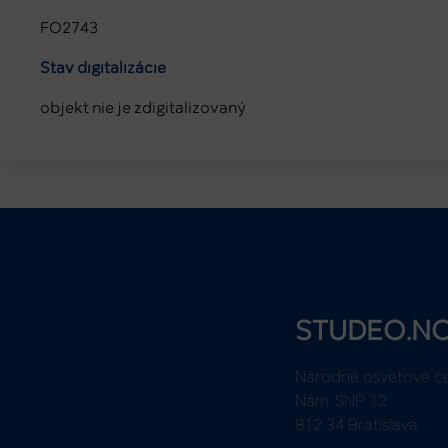
FO2743
Stav digitalizácie
objekt nie je zdigitalizovaný
STUDEO.N
Národné osvetové c
Nám. SNP 12
812 34 Bratislava