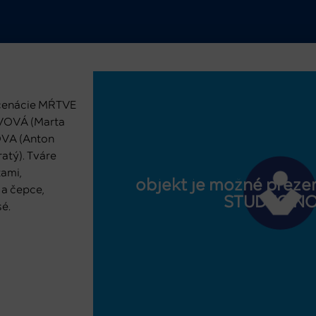
nscenácie MŔTVE
OVOVÁ (Marta
KOVA (Anton
atý). Tváre
ami,
objekt je možné prezer
a čepce,
STUDEO.N
é.