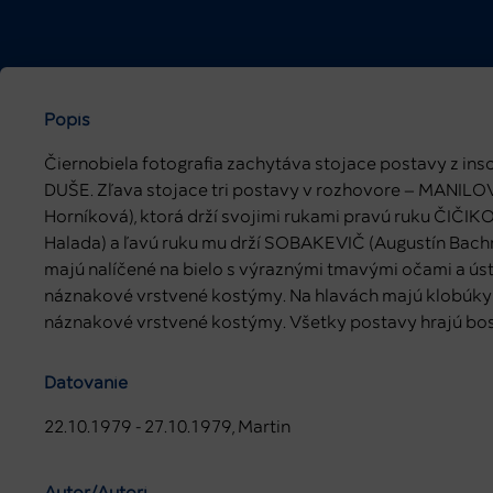
Popis
Čiernobiela fotografia zachytáva stojace postavy z i
DUŠE. Zľava stojace tri postavy v rozhovore – MANIL
Horníková), ktorá drží svojimi rukami pravú ruku ČIČI
Halada) a ľavú ruku mu drží SOBAKEVIČ (Augustín Bachr
majú nalíčené na bielo s výraznými tmavými očami a úst
náznakové vrstvené kostýmy. Na hlavách majú klobúky 
náznakové vrstvené kostýmy. Všetky postavy hrajú bos
Datovanie
22.10.1979 - 27.10.1979, Martin
Autor/Autori