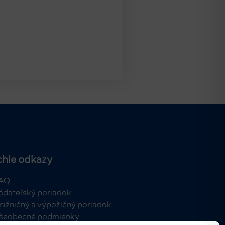
chle odkazy
AQ
ádateľský poriadok
nižničný a výpožičný poriadok
šeobecné podmienky