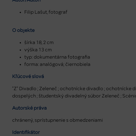
Filip Lašut, fotograf
O objekte
šírka 18, 2 cm
výška 13 cm
typ: dokumentárna fotografia
forma: analógová; čiernobiela
Kľúčové slová
"Z" Divadlo ; Zeleneč ; ochotnícke divadlo ; ochotnícke 
dospelých ; študentský divadelný súbor Zeleneč ; Scéni
Autorské práva
chránený, sprístupnenie s obmedzeniami
Identifikátor