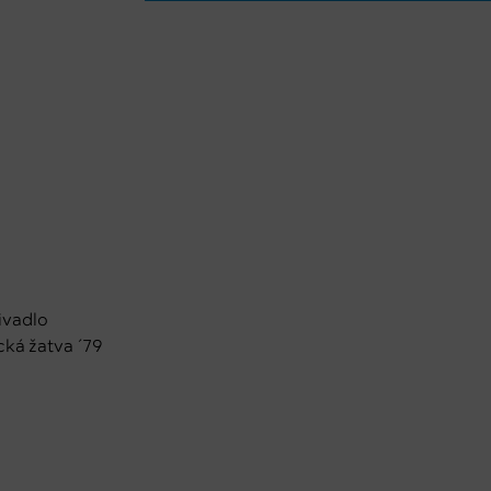
divadlo
cká žatva ´79