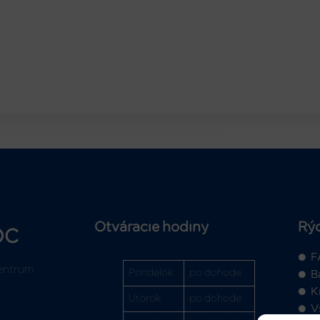
Otváracie hodiny
Rý
OC
F
entrum
Pondelok
po dohode
B
K
Utorok
po dohode
V