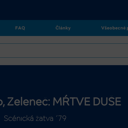
FAQ
Články
Všeobecné 
lo, Zeleneč: MŔTVE DUŠE
Scénická žatva ´79