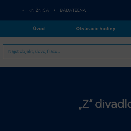
•
KNIŽNICA
•
BÁDATEĽŇA
Úvod
Otváracie hodiny
„Z“ divad