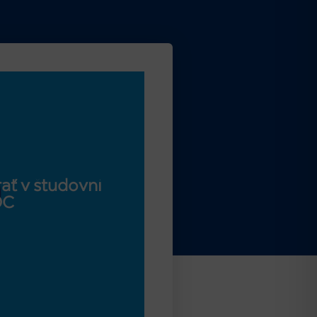
ať v študovni
OC