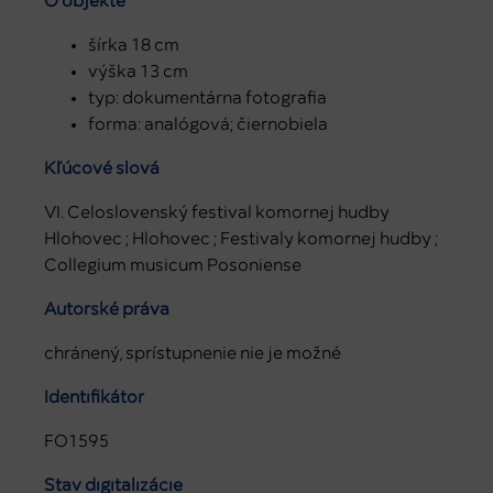
O objekte
šírka 18 cm
výška 13 cm
typ: dokumentárna fotografia
forma: analógová; čiernobiela
Kľúčové slová
VI. Celoslovenský festival komornej hudby
Hlohovec ; Hlohovec ; Festivaly komornej hudby ;
Collegium musicum Posoniense
Autorské práva
chránený, sprístupnenie nie je možné
Identifikátor
FO1595
Stav digitalizácie