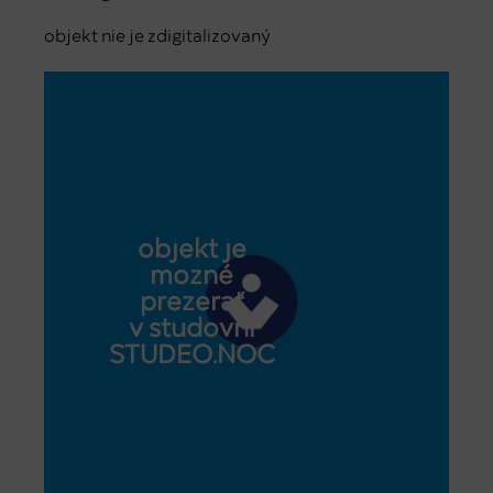
objekt nie je zdigitalizovaný
objekt je
možné
prezerať
v študovni
STUDEO.NOC