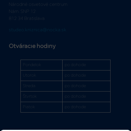
Národné osvetové centrum
Nám. SNP 12
812 34 Bratislava
studeo.kniznica@nocka.sk
Otváracie hodiny
Pondelok
po dohode
Utorok
po dohode
Streda
po dohode
Štvrtok
po dohode
Piatok
po dohode