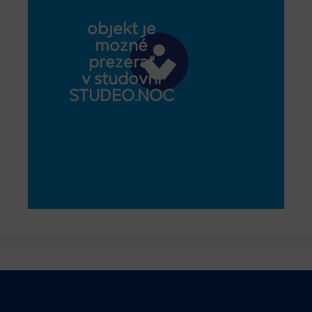
objekt je
možné
prezerať
v študovni
STUDEO.NOC