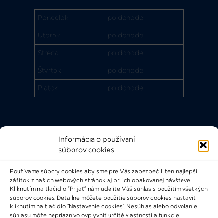
Pondelok
po dohode
Utorok
po dohode
Streda
po dohode
Štvrtok
po dohode
Piatok
po dohode
Informácia o používaní
Rýchle odkazy
súborov cookies
FAQ
Používame súbory cookies aby sme pre Vás zabezpečili ten najlepší
Bádateľský poriadok
zážitok z našich webových stránok aj pri ich opakovanej návšteve.
Knižničný a výpožičný poriadok
Kliknutím na tlačidlo “Prijať” nám udelíte Váš súhlas s použitím všetkých
súborov cookies. Detailne môžete použitie súborov cookies nastaviť
Všeobecné podmienky
kliknutím na tlačidlo "Nastavenie cookies". Nesúhlas alebo odvolanie
súhlasu môže nepriaznivo ovplyvniť určité vlastnosti a funkcie.