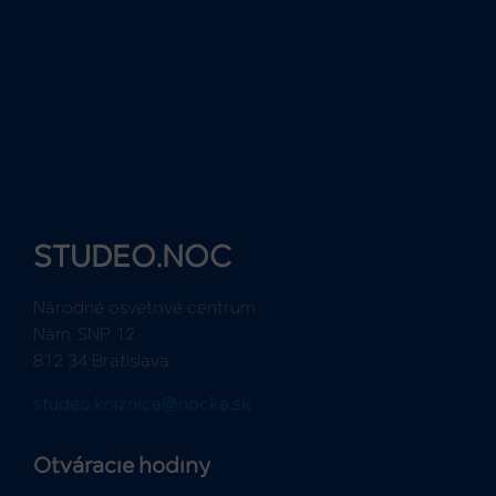
STUDEO.NOC
Národné osvetové centrum
Nám. SNP 12
812 34 Bratislava
studeo.kniznica@nocka.sk
Otváracie hodiny