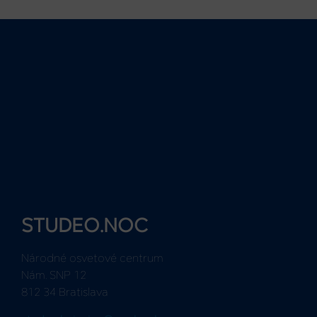
STUDEO.NOC
Národné osvetové centrum
Nám. SNP 12
812 34 Bratislava