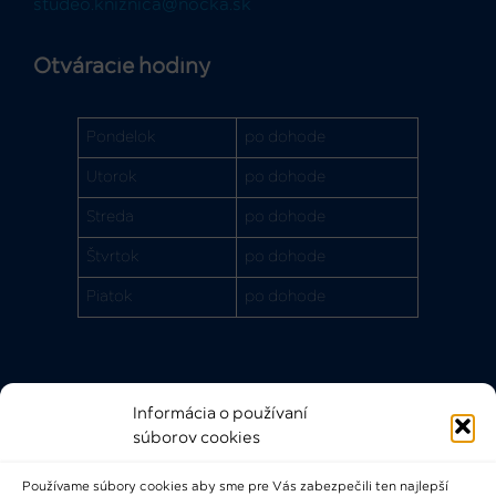
studeo.kniznica@nocka.sk
Otváracie hodiny
Pondelok
po dohode
Utorok
po dohode
Streda
po dohode
Štvrtok
po dohode
Piatok
po dohode
Informácia o používaní
Rýchle odkazy
súborov cookies
FAQ
Používame súbory cookies aby sme pre Vás zabezpečili ten najlepší