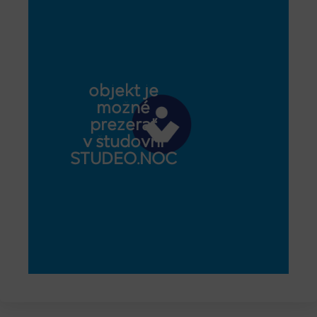
objekt je
možné
prezerať
v študovni
STUDEO.NOC