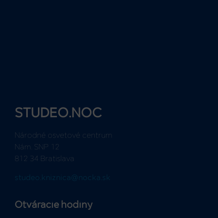
STUDEO.NOC
Národné osvetové centrum
Nám. SNP 12
812 34 Bratislava
studeo.kniznica@nocka.sk
Otváracie hodiny