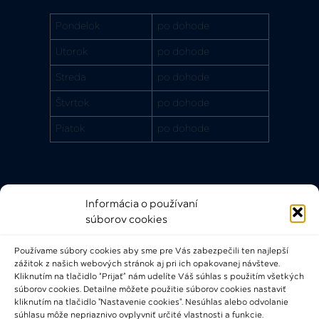
Pondelok
po dohode
Utorok
po dohode
Streda
po dohode
Štvrtok
po dohode
Piatok
po dohode
Informácia o používaní
Rýchle odkazy
súborov cookies
FAQ
Používame súbory cookies aby sme pre Vás zabezpečili ten najlepší
Bádateľský poriadok
zážitok z našich webových stránok aj pri ich opakovanej návšteve.
Knižničný a výpožičný poriadok
Kliknutím na tlačidlo “Prijať” nám udelíte Váš súhlas s použitím všetkých
súborov cookies. Detailne môžete použitie súborov cookies nastaviť
Všeobecné podmienky
kliknutím na tlačidlo "Nastavenie cookies". Nesúhlas alebo odvolanie
súhlasu môže nepriaznivo ovplyvniť určité vlastnosti a funkcie.