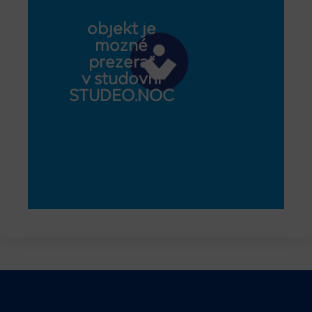
objekt je
možné
prezerať
v študovni
STUDEO.NOC