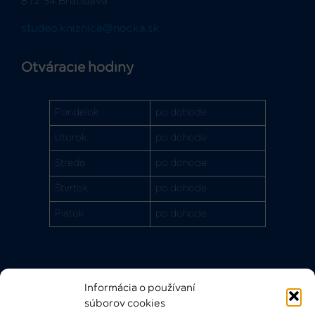
812 34 Bratislava
studeo.kniznica@nocka.sk
Otváracie hodiny
Pondelok
po dohode
Utorok
po dohode
Streda
po dohode
Štvrtok
po dohode
Piatok
po dohode
Informácia o používaní
Rýchle odkazy
súborov cookies