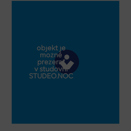
objekt je
možné
prezerať
v študovni
STUDEO.NOC