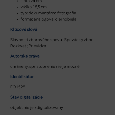
šírka 24 cm
výška 18,5 cm
typ: dokumentárna fotografia
forma: analógová; čiernobiela
Kľúčové slová
Slávnosti zborového spevu ; Spevácky zbor
Rozkvet ; Prievidza
Autorské práva
chránený, sprístupnenie nie je možné
Identifikátor
FO1528
Stav digitalizácie
objekt nie je zdigitalizovaný