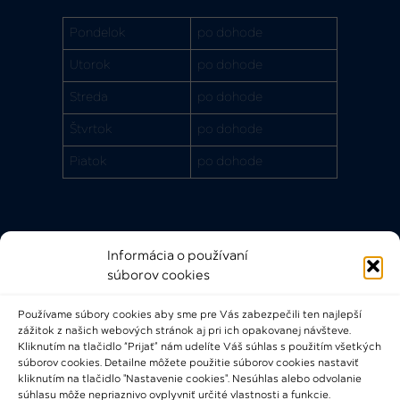
Pondelok
po dohode
Utorok
po dohode
Streda
po dohode
Štvrtok
po dohode
Piatok
po dohode
Informácia o používaní
Rýchle odkazy
súborov cookies
FAQ
Používame súbory cookies aby sme pre Vás zabezpečili ten najlepší
Bádateľský poriadok
zážitok z našich webových stránok aj pri ich opakovanej návšteve.
Knižničný a výpožičný poriadok
Kliknutím na tlačidlo “Prijať” nám udelíte Váš súhlas s použitím všetkých
súborov cookies. Detailne môžete použitie súborov cookies nastaviť
Všeobecné podmienky
kliknutím na tlačidlo "Nastavenie cookies". Nesúhlas alebo odvolanie
súhlasu môže nepriaznivo ovplyvniť určité vlastnosti a funkcie.