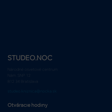
STUDEO.NOC
Národné osvetové centrum
Nám. SNP 12
812 34 Bratislava
studeo.kniznica@nocka.sk
Otváracie hodiny