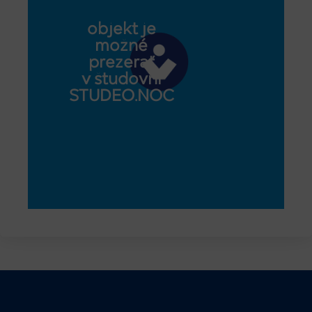
objekt je
možné
prezerať
v študovni
STUDEO.NOC