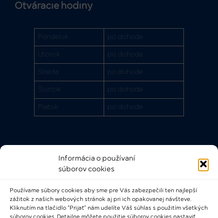
Otváracie hodiny
Pondelok
po dohode
Utorok
po dohode
Streda
po dohode
Štvrtok
po dohode
Piatok
po dohode
Informácia o používaní
Rýchle odkazy
súborov cookies
FAQ
Používame súbory cookies aby sme pre Vás zabezpečili ten najlepší
Bádateľský poriadok
zážitok z našich webových stránok aj pri ich opakovanej návšteve.
Knižničný a výpožičný poriadok
Kliknutím na tlačidlo “Prijať” nám udelíte Váš súhlas s použitím všetkých
súborov cookies. Detailne môžete použitie súborov cookies nastaviť