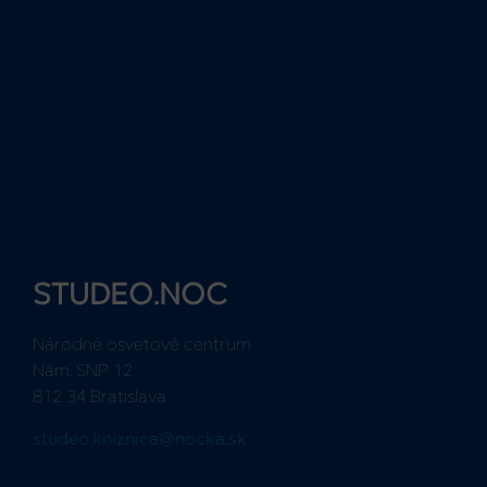
STUDEO.NOC
Národné osvetové centrum
Nám. SNP 12
812 34 Bratislava
studeo.kniznica@nocka.sk