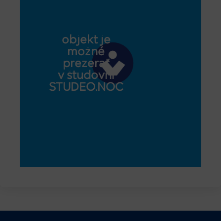
objekt je
možné
prezerať
v študovni
STUDEO.NOC