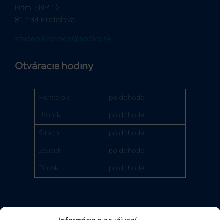
Nám. SNP 12
812 34 Bratislava
studeo.kniznica@nocka.sk
Otváracie hodiny
Pondelok
po dohode
Utorok
po dohode
Streda
po dohode
Štvrtok
po dohode
Piatok
po dohode