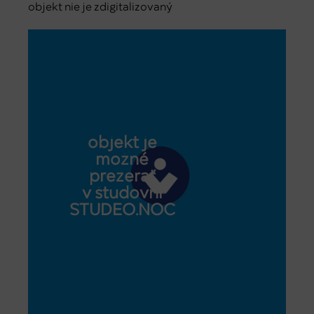
objekt nie je zdigitalizovaný
objekt je
možné
prezerať
v študovni
STUDEO.NOC