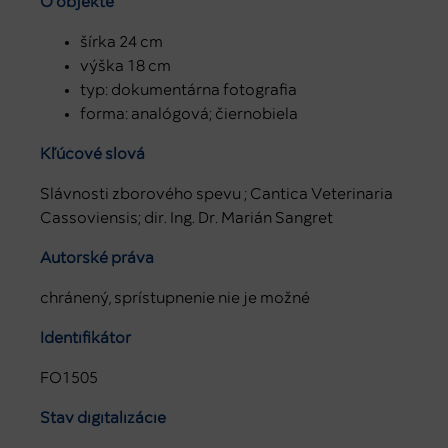
O objekte
šírka 24 cm
výška 18 cm
typ: dokumentárna fotografia
forma: analógová; čiernobiela
Kľúčové slová
Slávnosti zborového spevu ; Cantica Veterinaria
Cassoviensis; dir. Ing. Dr. Marián Sangret
Autorské práva
chránený, sprístupnenie nie je možné
Identifikátor
FO1505
Stav digitalizácie