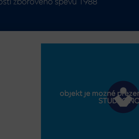
osti zborového spevu 1988
objekt je možné prezer
STUDEO.N