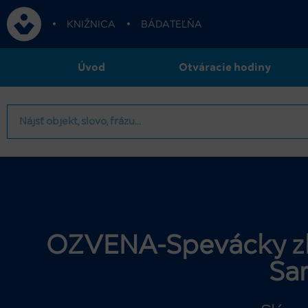
•
KNIŽNICA
•
BÁDATEĽŇA
Úvod
Otváracie hodiny
OZVENA-Spevácky zbor
Ša