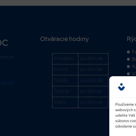
Otváracie hodiny
Rý
OC
F
entrum
Pondelok
po dohode
B
K
Utorok
po dohode
V
Streda
po dohode
cka.sk
Štvrtok
po dohode
Piatok
po dohode
Používame s
webových str
2
udelíte Váš
súborov coo
odvolanie sú