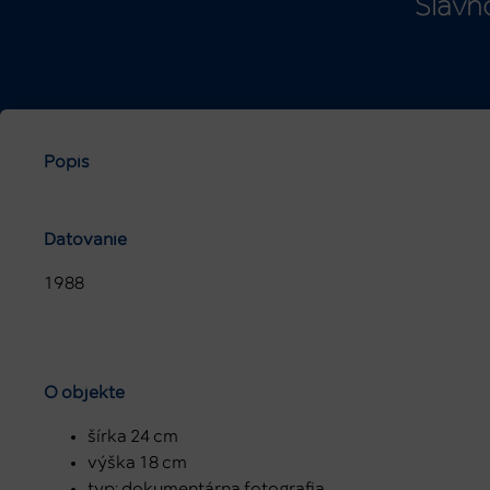
Slávn
Popis
Datovanie
1988
O objekte
šírka 24 cm
výška 18 cm
typ: dokumentárna fotografia