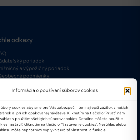
chle odkazy
AQ
ádateľský poriadok
nižničný a výpožičný poriadok
šeobecné podmienky
Informácia o používaní súborov cookies
úbory cookies aby sme pre Vás zabezpečili ten najlepší zážitok z našich
ánok aj pri ich opakovanej návšteve. Kliknutím na tlačidlo “Prijať” nám
021-2024 © Národné osvetové
 súhlas s použitím všetkých súborov cookies. Detailne môžete použitie
centrum
kies nastaviť kliknutím na tlačidlo "Nastavenie cookies". Nesúhlas alebo
hlasu môže nepriaznivo ovplyvniť určité vlastnosti a funkcie.