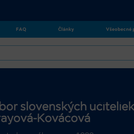
FAQ
Články
Všeobecné 
 slovenských učiteliek. 
rayová-Kováčová