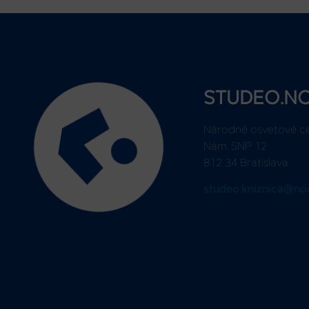
STUDEO.N
Národné osvetové c
Nám. SNP 12
812 34 Bratislava
studeo.kniznica@no