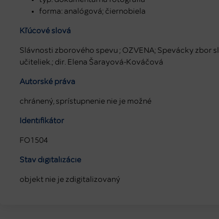
forma: analógová; čiernobiela
Kľúčové slová
Slávnosti zborového spevu ; OZVENA; Spevácky zbor 
učiteliek.; dir. Elena Šarayová-Kováčová
Autorské práva
chránený, sprístupnenie nie je možné
Identifikátor
FO1504
Stav digitalizácie
objekt nie je zdigitalizovaný