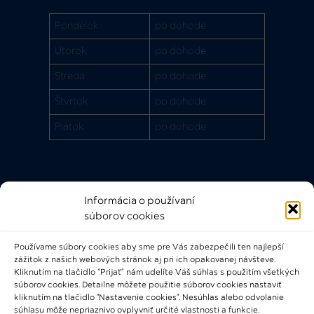
Pondelok
po dohode
Utorok
po dohode
Streda
po dohode
Štvrtok
po dohode
Piatok
po dohode
Informácia o používaní
Rýchle odkazy
súborov cookies
FAQ
Používame súbory cookies aby sme pre Vás zabezpečili ten najlepší
Bádateľský poriadok
zážitok z našich webových stránok aj pri ich opakovanej návšteve.
Knižničný a výpožičný poriadok
Kliknutím na tlačidlo “Prijať” nám udelíte Váš súhlas s použitím všetkých
súborov cookies. Detailne môžete použitie súborov cookies nastaviť
Všeobecné podmienky
kliknutím na tlačidlo "Nastavenie cookies". Nesúhlas alebo odvolanie
súhlasu môže nepriaznivo ovplyvniť určité vlastnosti a funkcie.