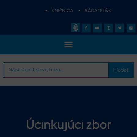
•
KNIŽNICA
•
BÁDATEĽŇA
Hľadať
Účinkujúci zbor