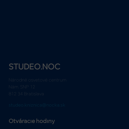
STUDEO.NOC
Národné osvetové centrum
Nám. SNP 12
812 34 Bratislava
studeo.kniznica@nocka.sk
Otváracie hodiny