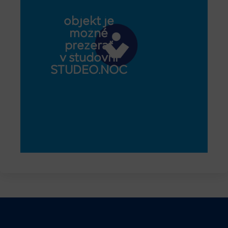
objekt je
možné
prezerať
v študovni
STUDEO.NOC