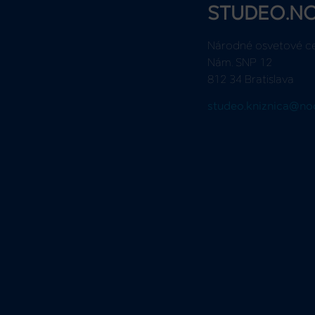
STUDEO.N
Národné osvetové c
Nám. SNP 12
812 34 Bratislava
studeo.kniznica@no