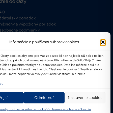
chle odkazy
AQ
ádateľský poriadok
nižničný a výpožičný poriadok
šeobecné podmienky
Informácia o používaní súborov cookies
úbory cookies aby sme pre Vás zabezpečili ten najlepší zážitok z našich
ánok aj pri ich opakovanej návšteve. Kliknutím na tlačidlo “Prijať” nám
021-2024 © Národné osvetové
 súhlas s použitím všetkých súborov cookies. Detailne môžete použitie
centrum
kies nastaviť kliknutím na tlačidlo "Nastavenie cookies". Nesúhlas alebo
hlasu môže nepriaznivo ovplyvniť určité vlastnosti a funkcie.
ieb
Prijať
Odmietnuť
Nastavenie cookies
ásady používania súborov cookie
Vyhlásenie o ochrane súkromia