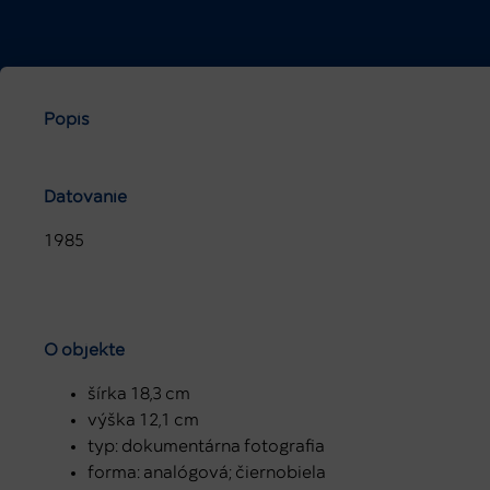
Popis
Datovanie
1985
O objekte
šírka 18,3 cm
výška 12,1 cm
typ: dokumentárna fotografia
forma: analógová; čiernobiela