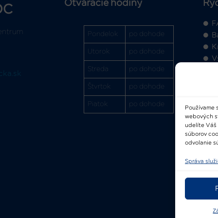
Otváracie hodiny
Rý
OC
F
entrum
Pondelok
po dohode
B
K
Utorok
po dohode
V
Streda
po dohode
cka.sk
Štvrtok
po dohode
Piatok
po dohode
Používame s
webových str
2
udelíte Váš
súborov coo
odvolanie sú
Správa služ
Z