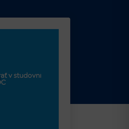
ať v študovni
OC