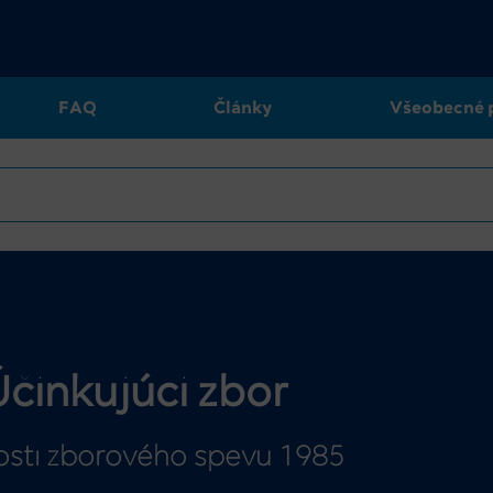
FAQ
Články
Všeobecné 
Účinkujúci zbor
osti zborového spevu 1985