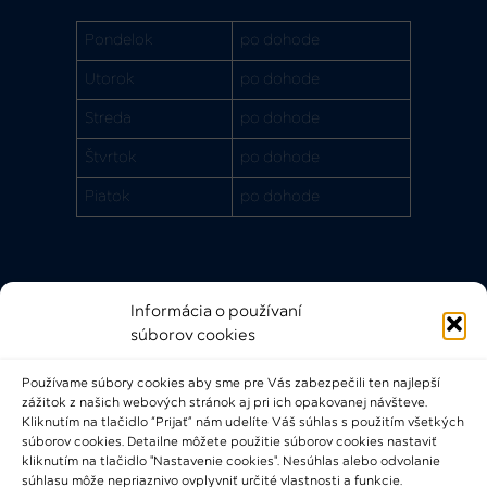
Pondelok
po dohode
Utorok
po dohode
Streda
po dohode
Štvrtok
po dohode
Piatok
po dohode
Informácia o používaní
Rýchle odkazy
súborov cookies
FAQ
Používame súbory cookies aby sme pre Vás zabezpečili ten najlepší
Bádateľský poriadok
zážitok z našich webových stránok aj pri ich opakovanej návšteve.
Knižničný a výpožičný poriadok
Kliknutím na tlačidlo “Prijať” nám udelíte Váš súhlas s použitím všetkých
súborov cookies. Detailne môžete použitie súborov cookies nastaviť
Všeobecné podmienky
kliknutím na tlačidlo "Nastavenie cookies". Nesúhlas alebo odvolanie
súhlasu môže nepriaznivo ovplyvniť určité vlastnosti a funkcie.