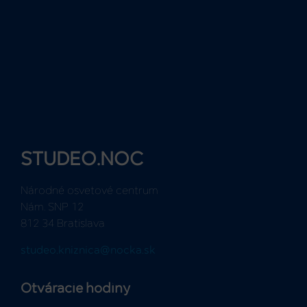
STUDEO.NOC
Národné osvetové centrum
Nám. SNP 12
812 34 Bratislava
studeo.kniznica@nocka.sk
Otváracie hodiny