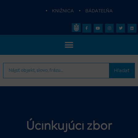
•
KNIŽNICA
•
BÁDATEĽŇA
Hľadať
Účinkujúci zbor