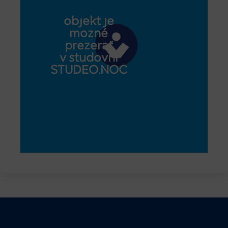
objekt je
možné
prezerať
v študovni
STUDEO.NOC