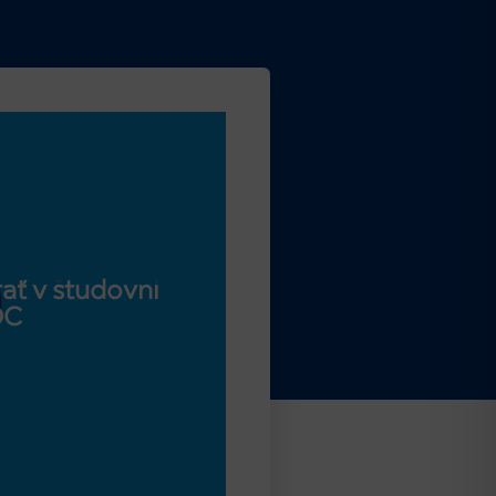
ať v študovni
OC