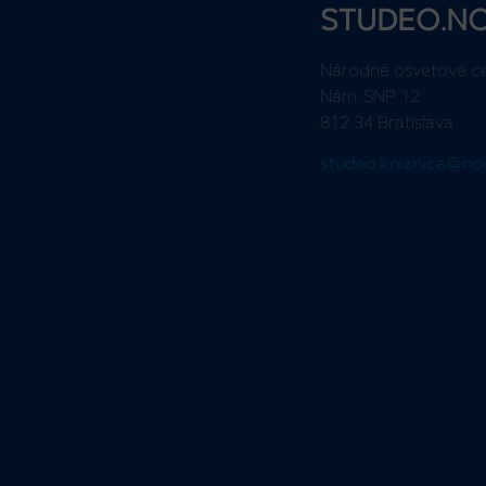
STUDEO.N
Národné osvetové c
Nám. SNP 12
812 34 Bratislava
studeo.kniznica@no