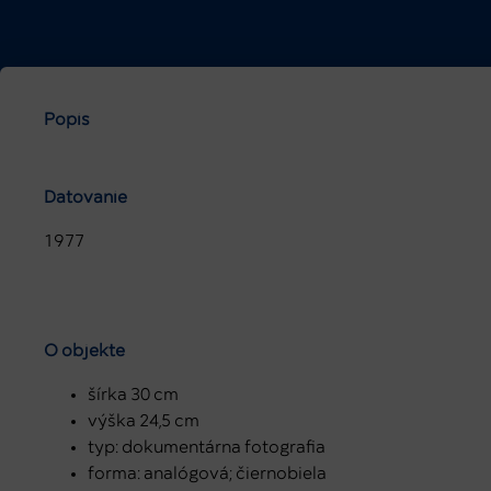
Popis
Datovanie
1977
O objekte
šírka 30 cm
výška 24,5 cm
typ: dokumentárna fotografia
forma: analógová; čiernobiela