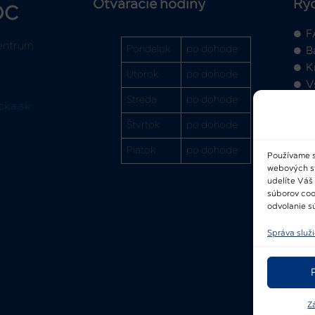
Otváracie hodiny
Rý
OC
F
entrum
Pondelok
po dohode
B
K
Utorok
po dohode
V
Streda
po dohode
cka.sk
Štvrtok
po dohode
Piatok
po dohode
Používame s
webových str
2
udelíte Váš
súborov coo
odvolanie sú
Správa služ
Z