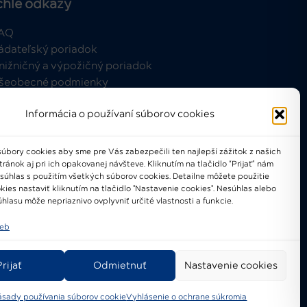
chle odkazy
AQ
ádateľský poriadok
nižničný a výpožičný poriadok
šeobecné podmienky
Informácia o používaní súborov cookies
úbory cookies aby sme pre Vás zabezpečili ten najlepší zážitok z našich
ánok aj pri ich opakovanej návšteve. Kliknutím na tlačidlo “Prijať” nám
021-2024 © Národné osvetové
 súhlas s použitím všetkých súborov cookies. Detailne môžete použitie
centrum
kies nastaviť kliknutím na tlačidlo "Nastavenie cookies". Nesúhlas alebo
hlasu môže nepriaznivo ovplyvniť určité vlastnosti a funkcie.
ieb
Prijať
Odmietnuť
Nastavenie cookies
ásady používania súborov cookie
Vyhlásenie o ochrane súkromia