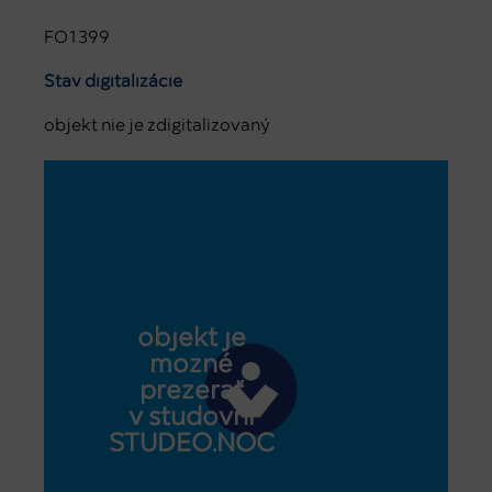
FO1399
Stav digitalizácie
objekt nie je zdigitalizovaný
objekt je
možné
prezerať
v študovni
STUDEO.NOC