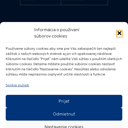
Informácia o používaní
Rýchle odkazy
súborov cookies
FAQ
Používame súbory cookies aby sme pre Vás zabezpečili ten najlepší
Bádateľský poriadok
zážitok z našich webových stránok aj pri ich opakovanej návšteve.
Knižničný a výpožičný poriadok
Kliknutím na tlačidlo “Prijať” nám udelíte Váš súhlas s použitím všetkých
súborov cookies. Detailne môžete použitie súborov cookies nastaviť
Všeobecné podmienky
kliknutím na tlačidlo "Nastavenie cookies". Nesúhlas alebo odvolanie
súhlasu môže nepriaznivo ovplyvniť určité vlastnosti a funkcie.
Správa služieb
Prijať
2021-2024 © Národné osvetové centrum
Odmietnuť
Nastavenie cookies