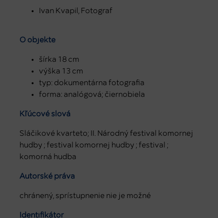
Ivan Kvapil, Fotograf
O objekte
šírka 18 cm
výška 13 cm
typ: dokumentárna fotografia
forma: analógová; čiernobiela
Kľúčové slová
Sláčikové kvarteto; II. Národný festival komornej
hudby ; festival komornej hudby ; festival ;
komorná hudba
Autorské práva
chránený, sprístupnenie nie je možné
Identifikátor