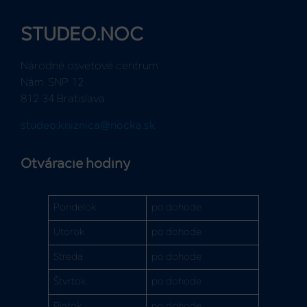
STUDEO.NOC
Národné osvetové centrum
Nám. SNP 12
812 34 Bratislava
studeo.kniznica@nocka.sk
Otváracie hodiny
Pondelok
po dohode
Utorok
po dohode
Streda
po dohode
Štvrtok
po dohode
Piatok
po dohode