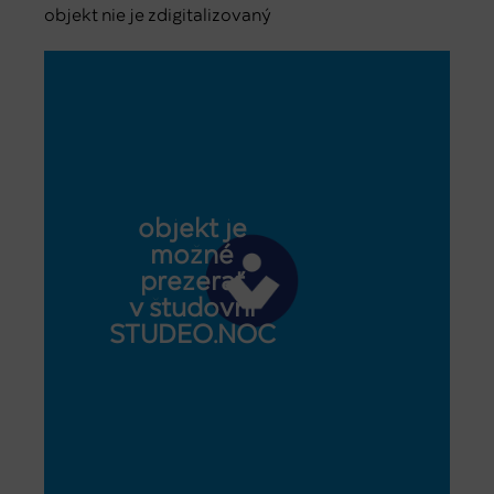
objekt nie je zdigitalizovaný
objekt je
možné
prezerať
v študovni
STUDEO.NOC