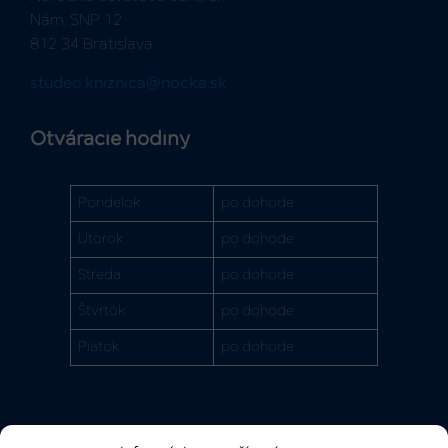
Nám. SNP 12
812 34 Bratislava
studeo.kniznica@nocka.sk
Otváracie hodiny
Pondelok
po dohode
Utorok
po dohode
Streda
po dohode
Štvrtok
po dohode
Piatok
po dohode