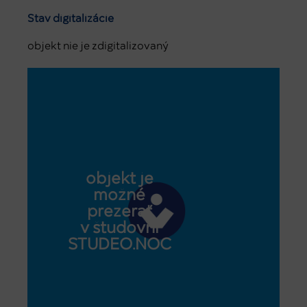
Stav digitalizácie
objekt nie je zdigitalizovaný
objekt je
možné
prezerať
v študovni
STUDEO.NOC