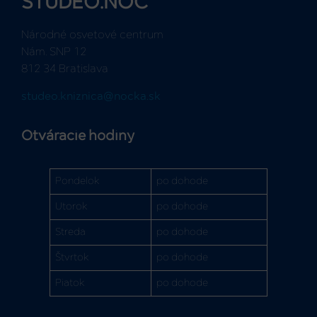
STUDEO.NOC
Národné osvetové centrum
Nám. SNP 12
812 34 Bratislava
studeo.kniznica@nocka.sk
Otváracie hodiny
Pondelok
po dohode
Utorok
po dohode
Streda
po dohode
Štvrtok
po dohode
Piatok
po dohode