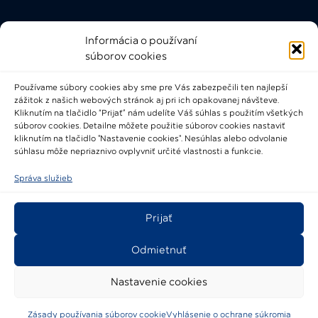
Informácia o používaní
Rýchle odkazy
súborov cookies
FAQ
Používame súbory cookies aby sme pre Vás zabezpečili ten najlepší
Bádateľský poriadok
zážitok z našich webových stránok aj pri ich opakovanej návšteve.
Knižničný a výpožičný poriadok
Kliknutím na tlačidlo “Prijať” nám udelíte Váš súhlas s použitím všetkých
súborov cookies. Detailne môžete použitie súborov cookies nastaviť
Všeobecné podmienky
kliknutím na tlačidlo "Nastavenie cookies". Nesúhlas alebo odvolanie
súhlasu môže nepriaznivo ovplyvniť určité vlastnosti a funkcie.
Správa služieb
Prijať
2021-2024 © Národné osvetové centrum
Odmietnuť
Nastavenie cookies
Zásady používania súborov cookie
Vyhlásenie o ochrane súkromia