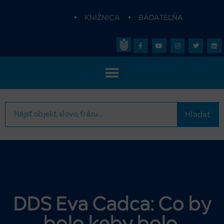
•
KNIŽNICA
•
BÁDATEĽŇA
Hľadať
DDS Eva Čadca: Čo by