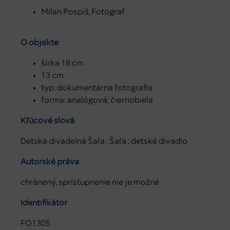
Milan Pospiš, Fotograf
O objekte
šírka 18 cm
13 cm
typ: dokumentárna fotografia
forma: analógová; čiernobiela
Kľúčové slová
Detská divadelná Šaľa ; Šaľa ; detské divadlo
Autorské práva
chránený, sprístupnenie nie je možné
Identifikátor
FO1305