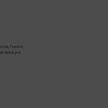
ole, Trenčín;
ťaž detských