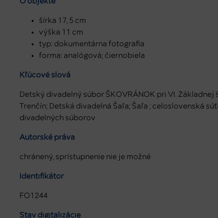
O objekte
šírka 17, 5 cm
výška 11 cm
typ: dokumentárna fotografia
forma: analógová; čiernobiela
Kľúčové slová
Detský divadelný súbor ŠKOVRÁNOK pri VI. Základnej šk
Trenčín; Detská divadelná Šaľa; Šaľa ; celoslovenská sú
divadelných súborov
Autorské práva
chránený, sprístupnenie nie je možné
Identifikátor
FO1244
Stav digitalizácie