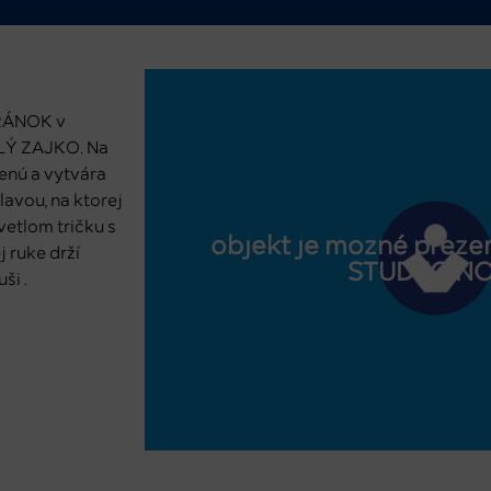
VRÁNOK v
ELÝ ZAJKO. Na
nenú a vytvára
lavou, na ktorej
vetlom tričku s
objekt je možné prezer
 ruke drží
STUDEO.N
ši .