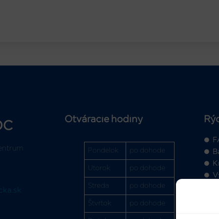
Otváracie hodiny
Rý
OC
F
entrum
Pondelok
po dohode
B
K
Utorok
po dohode
V
Streda
po dohode
cka.sk
Štvrtok
po dohode