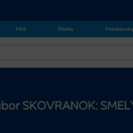
FAQ
Články
Všeobecné 
 súbor ŠKOVRÁNOK: SME