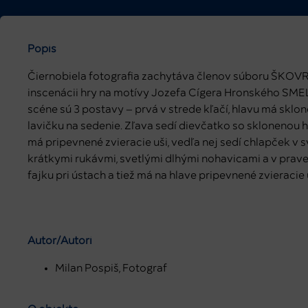
Popis
Čiernobiela fotografia zachytáva členov súboru ŠKO
inscenácii hry na motívy Jozefa Cígera Hronského SM
scéne sú 3 postavy – prvá v strede kľačí, hlavu má sklo
lavičku na sedenie. Zľava sedí dievčatko so sklonenou h
má pripevnené zvieracie uši, vedľa nej sedí chlapček v s
krátkymi rukávmi, svetlými dlhými nohavicami a v pravej
fajku pri ústach a tiež má na hlave pripevnené zvieracie u
Autor/Autori
Milan Pospiš, Fotograf