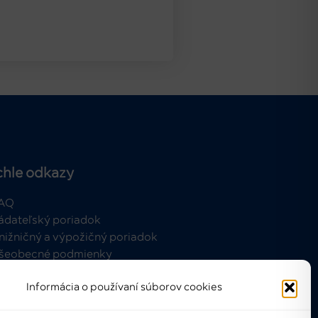
chle odkazy
AQ
ádateľský poriadok
nižničný a výpožičný poriadok
šeobecné podmienky
Informácia o používaní súborov cookies