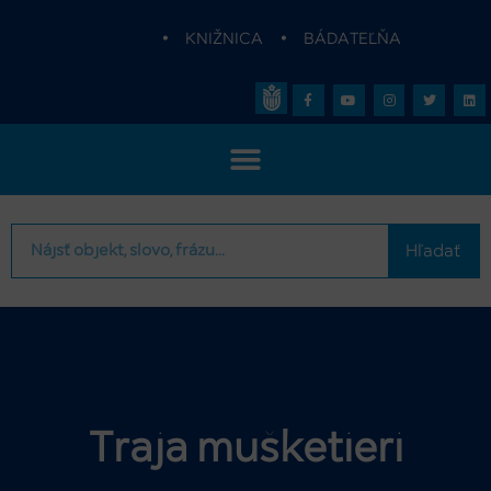
•
KNIŽNICA
•
BÁDATEĽŇA
Hľadať
Traja mušketieri