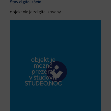
Stav digitalizácie
objekt nie je zdigitalizovaný
objekt je
možné
prezerať
v študovni
STUDEO.NOC