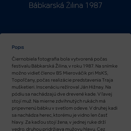
Bábkarská Žilina 1987
Popis
Čiernobiela fotografia bola vytvorená počas
festivalu Bábkarská Žilina, v roku 1987. Na snímke
možno vidieť členov BS Mierováčik pri MsKS,
Topoľčany, počas realizácie predstavenia Traja
mušketieri. Inscenáciu režíroval Ján Hižnay. Na
pódiu sa nachádzajú dve drevené kade. V ľavej
stojí muž. Na mierne zdvihnutých rukách má
pripevnenú bábku v svetlom odeve. V druhej kadi
sa nachádza herec, ktorému je vidno len časť
hlavy. Za kaďou stojí žena, v jednej ruke drží
vedro, druhou pridržiava mužovu hlavu. Cez