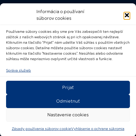
Informácia o používaní
Rýchle odkazy
súborov cookies
FAQ
Používame súbory cookies aby sme pre Vás zabezpečili ten najlepší
Bádateľský poriadok
zážitok z našich webových stránok aj pri ich opakovanej návšteve.
Knižničný a výpožičný poriadok
Kliknutím na tlačidlo “Prijať” nám udelíte Váš súhlas s použitím všetkých
súborov cookies. Detailne môžete použitie súborov cookies nastaviť
Všeobecné podmienky
kliknutím na tlačidlo "Nastavenie cookies". Nesúhlas alebo odvolanie
súhlasu môže nepriaznivo ovplyvniť určité vlastnosti a funkcie.
Správa služieb
Prijať
2021-2024 © Národné osvetové centrum
Odmietnuť
Nastavenie cookies
Zásady používania súborov cookie
Vyhlásenie o ochrane súkromia