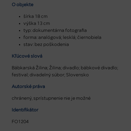
O objekte
šírka 18 cm
výška 13 cm
typ: dokumentárna fotografia
forma: analógová; lesklá; čiernobiela
stav: bez poškodenia
Kľúčové slová
Bábkarská Žilina; Žilina; divadlo; bábkové divadlo;
festival; divadelný súbor; Slovensko
Autorské práva
chránený, sprístupnenie nie je možné
Identifikátor
FO1204