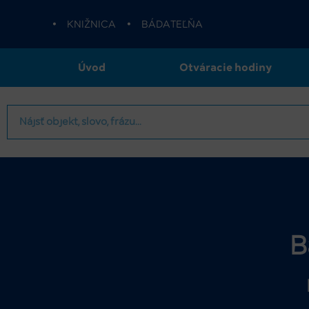
•
KNIŽNICA
•
BÁDATEĽŇA
Úvod
Otváracie hodiny
B