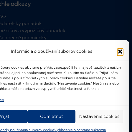
chle odkazy
AQ
ádateľský poriadok
nižničný a výpožičný poriadok
šeobecné podmienky
Informácia o používaní súborov cookies
úbory cookies aby sme pre Vás zabezpečili ten najlepší zážitok z našich
ánok aj pri ich opakovanej návšteve. Kliknutím na tlačidlo “Prijať” nám
021-2024 © Národné osvetové
 súhlas s použitím všetkých súborov cookies. Detailne môžete použitie
centrum
kies nastaviť kliknutím na tlačidlo "Nastavenie cookies". Nesúhlas alebo
hlasu môže nepriaznivo ovplyvniť určité vlastnosti a funkcie.
ieb
Prijať
Odmietnuť
Nastavenie cookies
ásady používania súborov cookie
Vyhlásenie o ochrane súkromia