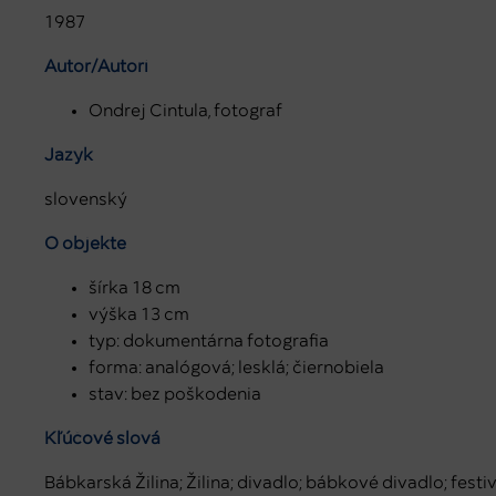
1987
Autor/Autori
Ondrej Cintula, fotograf
Jazyk
slovenský
O objekte
šírka 18 cm
výška 13 cm
typ: dokumentárna fotografia
forma: analógová; lesklá; čiernobiela
stav: bez poškodenia
Kľúčové slová
Bábkarská Žilina; Žilina; divadlo; bábkové divadlo; festi