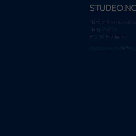
STUDEO.N
Národné osvetové c
Nám. SNP 12
812 34 Bratislava
studeo.kniznica@no