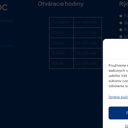
Otváracie hodiny
Rý
OC
F
entrum
Pondelok
po dohode
B
K
Utorok
po dohode
V
Streda
po dohode
cka.sk
Štvrtok
po dohode
Piatok
po dohode
Používame s
webových str
2
udelíte Váš
súborov coo
odvolanie sú
Správa služ
Z