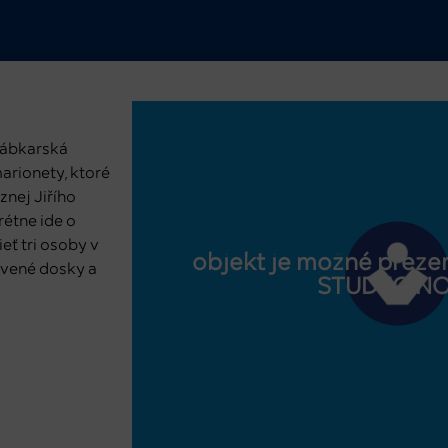
Bábkarská
marionety, ktoré
znej Jiřího
rétne ide o
eť tri osoby v
objekt je možné prezer
evené dosky a
STUDEO.N