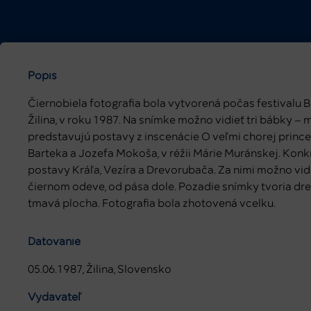
Popis
Čiernobiela fotografia bola vytvorená počas festivalu 
Žilina, v roku 1987. Na snímke možno vidieť tri bábky – 
predstavujú postavy z inscenácie O veľmi chorej prince
Barteka a Jozefa Mokoša, v réžii Márie Muránskej. Konk
postavy Kráľa, Vezíra a Drevorubača. Za nimi možno vidi
čiernom odeve, od pása dole. Pozadie snímky tvoria dr
tmavá plocha. Fotografia bola zhotovená vcelku.
Datovanie
05.06.1987, Žilina, Slovensko
Vydavateľ