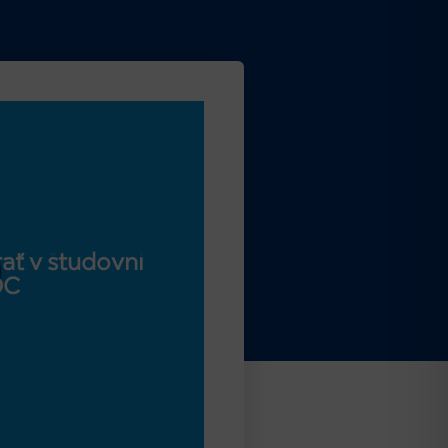
ať v študovni
OC