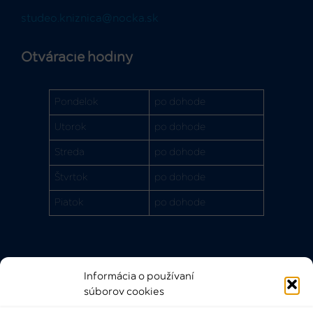
studeo.kniznica@nocka.sk
Otváracie hodiny
Pondelok
po dohode
Utorok
po dohode
Streda
po dohode
Štvrtok
po dohode
Piatok
po dohode
Informácia o používaní
Rýchle odkazy
súborov cookies