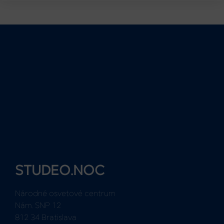
STUDEO.NOC
Národné osvetové centrum
Nám. SNP 12
812 34 Bratislava