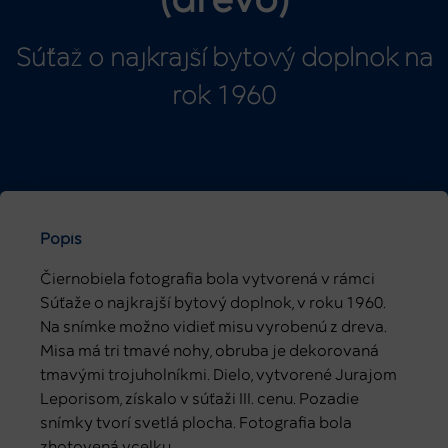
(drevo)
Súťaž o najkrajší bytový doplnok na
rok 1960
Popis
Čiernobiela fotografia bola vytvorená v rámci
Súťaže o najkrajší bytový doplnok, v roku 1960.
Na snímke možno vidieť misu vyrobenú z dreva.
Misa má tri tmavé nohy, obruba je dekorovaná
tmavými trojuholníkmi. Dielo, vytvorené Jurajom
Leporisom, získalo v súťaži III. cenu. Pozadie
snímky tvorí svetlá plocha. Fotografia bola
zhotovená vcelku.