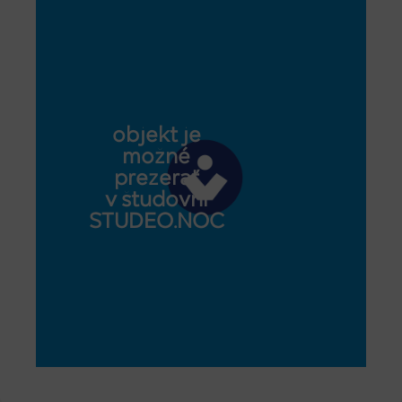
objekt je
možné
prezerať
v študovni
STUDEO.NOC