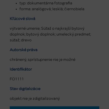
typ: dokumentárna fotografia
forma: analógová; lesklá; čiernobiela
Kľúčové slová
výtvarné umenie; Súťaž o najkrajší bytový
doplnok; bytový doplnok; umelecký predmet;
súťaž; drevo
Autorské práva
chránený, sprístupnenie nie je možné
Identifikátor
FO1111
Stav digitalizácie
objekt nie je zdigitalizovaný