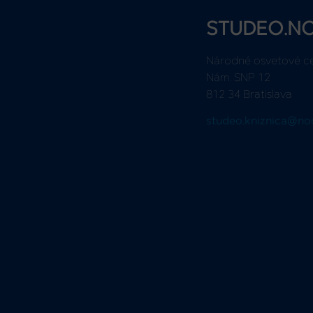
STUDEO.N
Národné osvetové c
Nám. SNP 12
812 34 Bratislava
studeo.kniznica@no