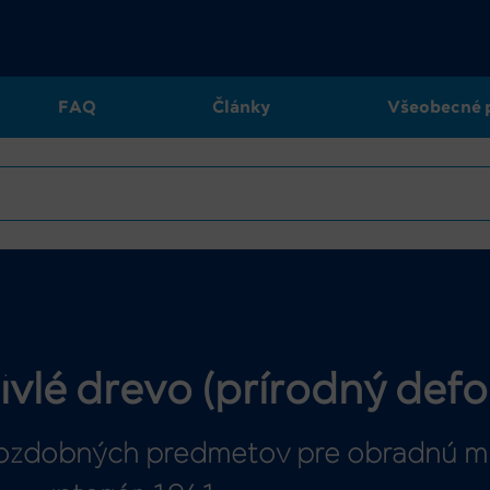
FAQ
Články
Všeobecné 
ivlé drevo (prírodný defo
a ozdobných predmetov pre obradnú mi