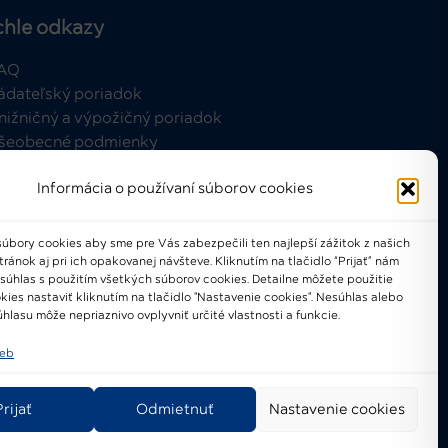
chle odkazy
AQ
ádateľský poriadok
nižničný a výpožičný poriadok
šeobecné podmienky
Informácia o používaní súborov cookies
úbory cookies aby sme pre Vás zabezpečili ten najlepší zážitok z našich
ánok aj pri ich opakovanej návšteve. Kliknutím na tlačidlo “Prijať” nám
021-2024 © Národné osvetové
 súhlas s použitím všetkých súborov cookies. Detailne môžete použitie
centrum
kies nastaviť kliknutím na tlačidlo "Nastavenie cookies". Nesúhlas alebo
hlasu môže nepriaznivo ovplyvniť určité vlastnosti a funkcie.
ieb
Prijať
Odmietnuť
Nastavenie cookies