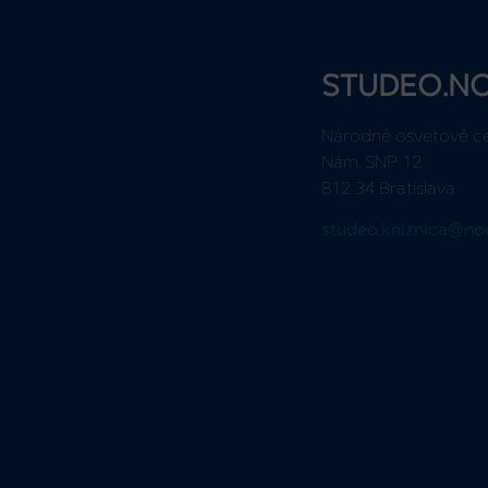
STUDEO.N
Národné osvetové c
Nám. SNP 12
812 34 Bratislava
studeo.kniznica@no