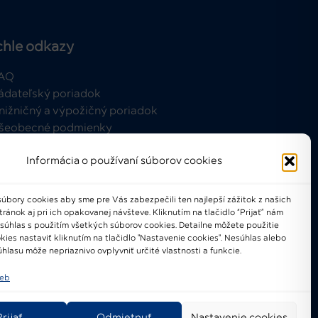
chle odkazy
AQ
ádateľský poriadok
nižničný a výpožičný poriadok
šeobecné podmienky
Informácia o používaní súborov cookies
úbory cookies aby sme pre Vás zabezpečili ten najlepší zážitok z našich
ánok aj pri ich opakovanej návšteve. Kliknutím na tlačidlo “Prijať” nám
021-2024 © Národné osvetové
 súhlas s použitím všetkých súborov cookies. Detailne môžete použitie
centrum
kies nastaviť kliknutím na tlačidlo "Nastavenie cookies". Nesúhlas alebo
hlasu môže nepriaznivo ovplyvniť určité vlastnosti a funkcie.
ieb
Prijať
Odmietnuť
Nastavenie cookies