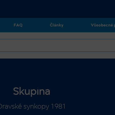
FAQ
Články
Všeobecné 
Skupina
Oravské synkopy 1981