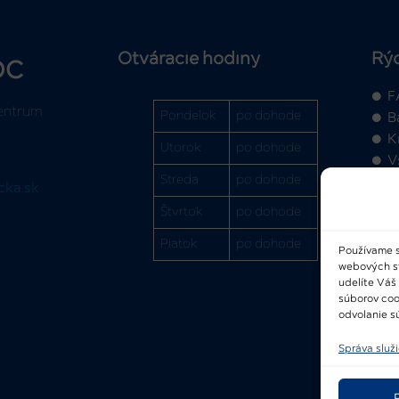
Otváracie hodiny
Rý
OC
F
entrum
Pondelok
po dohode
B
K
Utorok
po dohode
V
Streda
po dohode
cka.sk
Štvrtok
po dohode
Piatok
po dohode
Používame s
webových str
2
udelíte Váš
súborov coo
odvolanie sú
Správa služ