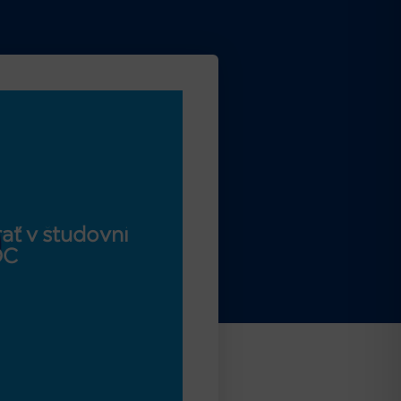
ať v študovni
OC