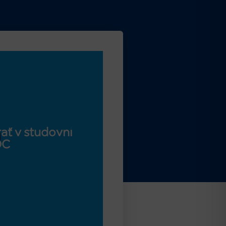
ať v študovni
OC