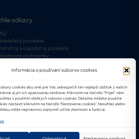
chle odkazy
AQ
ádateľský poriadok
nižničný a výpožičný poriadok
šeobecné podmienky
Informácia o používaní súborov cookies
úbory cookies aby sme pre Vás zabezpečili ten najlepší zážitok z našich
ánok aj pri ich opakovanej návšteve. Kliknutím na tlačidlo “Prijať” nám
021-2024 © Národné osvetové
 súhlas s použitím všetkých súborov cookies. Detailne môžete použitie
centrum
kies nastaviť kliknutím na tlačidlo "Nastavenie cookies". Nesúhlas alebo
hlasu môže nepriaznivo ovplyvniť určité vlastnosti a funkcie.
ieb
Prijať
Odmietnuť
Nastavenie cookies