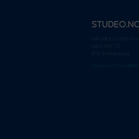
STUDEO.N
Národné osvetové c
Nám. SNP 12
812 34 Bratislava
studeo.kniznica@no