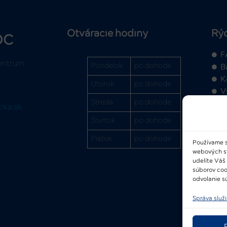
Otváracie hodiny
Rý
OC
F
entrum
Pondelok
po dohode
B
K
Utorok
po dohode
V
Streda
po dohode
cka.sk
Štvrtok
po dohode
Piatok
po dohode
Používame s
webových str
2
udelíte Váš
súborov coo
odvolanie sú
Správa služ