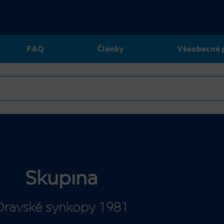
FAQ
Články
Všeobecné 
Skupina
Oravské synkopy 1981