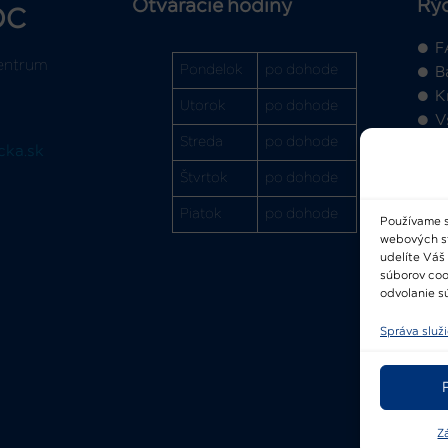
Otváracie hodiny
Rý
OC
F
entrum
Pondelok
po dohode
B
K
Utorok
po dohode
V
Streda
po dohode
cka.sk
Štvrtok
po dohode
Piatok
po dohode
Používame s
webových str
2
udelíte Váš
súborov coo
odvolanie sú
Správa služ
Z