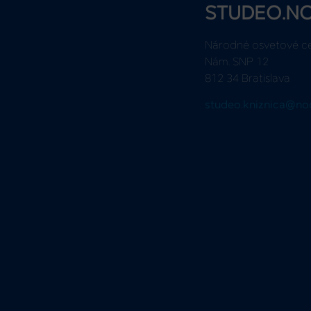
STUDEO.N
Národné osvetové c
Nám. SNP 12
812 34 Bratislava
studeo.kniznica@no