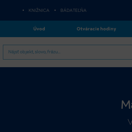
•
KNIŽNICA
•
BÁDATEĽŇA
Úvod
Otváracie hodiny
M
V