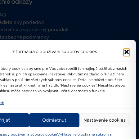
chle odkazy
AQ
ádateľský poriadok
nižničný a výpožičný poriadok
šeobecné podmienky
Informácia o používaní súborov cookies
úbory cookies aby sme pre Vás zabezpečili ten najlepší zážitok z našich
ánok aj pri ich opakovanej návšteve. Kliknutím na tlačidlo “Prijať” nám
021-2024 © Národné osvetové
 súhlas s použitím všetkých súborov cookies. Detailne môžete použitie
centrum
kies nastaviť kliknutím na tlačidlo "Nastavenie cookies". Nesúhlas alebo
hlasu môže nepriaznivo ovplyvniť určité vlastnosti a funkcie.
ieb
Prijať
Odmietnuť
Nastavenie cookies
ásady používania súborov cookie
Vyhlásenie o ochrane súkromia