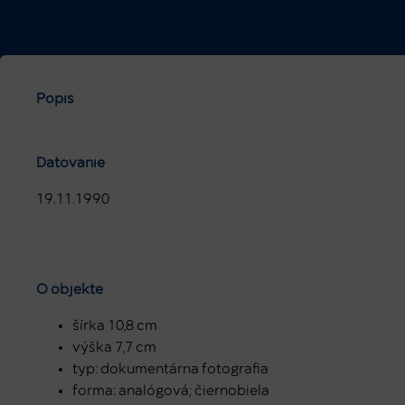
Popis
Datovanie
19.11.1990
O objekte
šírka 10,8 cm
výška 7,7 cm
typ: dokumentárna fotografia
forma: analógová; čiernobiela