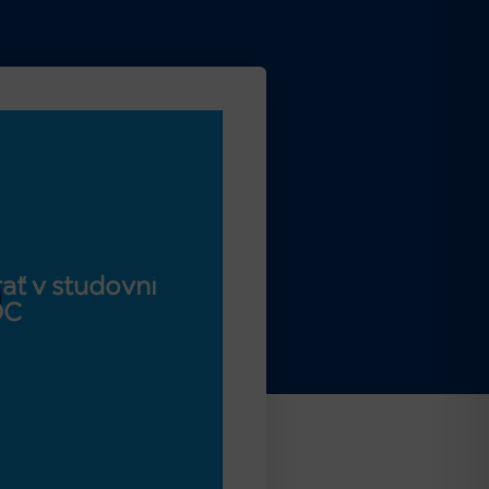
ať v študovni
OC