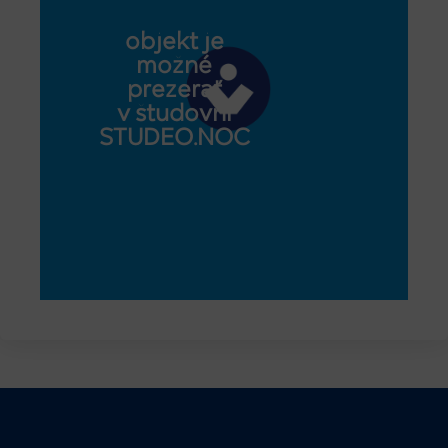
objekt je
možné
prezerať
v študovni
STUDEO.NOC