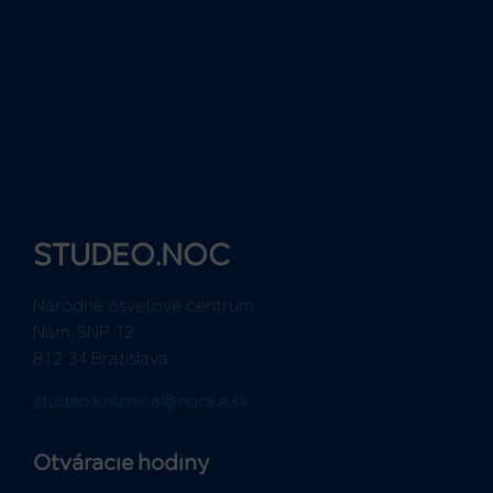
STUDEO.NOC
Národné osvetové centrum
Nám. SNP 12
812 34 Bratislava
studeo.kniznica@nocka.sk
Otváracie hodiny