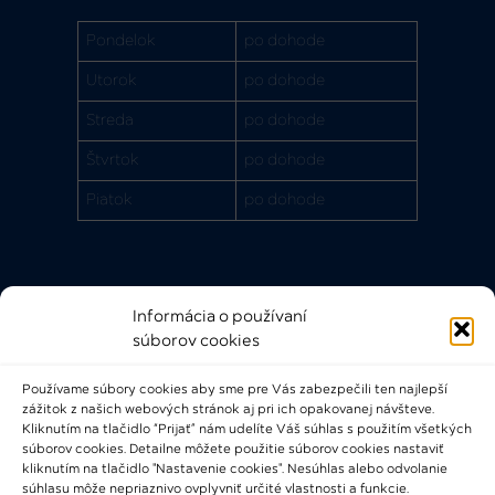
Pondelok
po dohode
Utorok
po dohode
Streda
po dohode
Štvrtok
po dohode
Piatok
po dohode
Informácia o používaní
Rýchle odkazy
súborov cookies
FAQ
Používame súbory cookies aby sme pre Vás zabezpečili ten najlepší
Bádateľský poriadok
zážitok z našich webových stránok aj pri ich opakovanej návšteve.
Knižničný a výpožičný poriadok
Kliknutím na tlačidlo “Prijať” nám udelíte Váš súhlas s použitím všetkých
súborov cookies. Detailne môžete použitie súborov cookies nastaviť
Všeobecné podmienky
kliknutím na tlačidlo "Nastavenie cookies". Nesúhlas alebo odvolanie
súhlasu môže nepriaznivo ovplyvniť určité vlastnosti a funkcie.