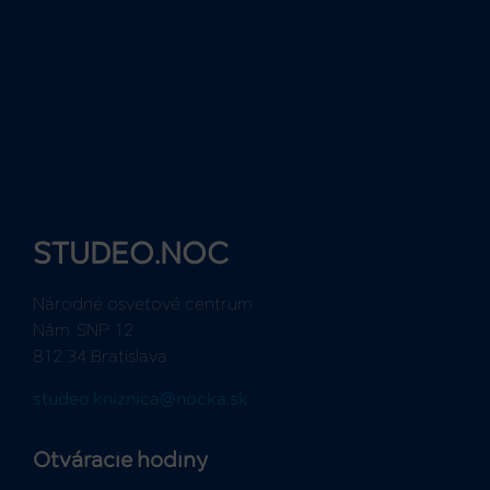
STUDEO.NOC
Národné osvetové centrum
Nám. SNP 12
812 34 Bratislava
studeo.kniznica@nocka.sk
Otváracie hodiny