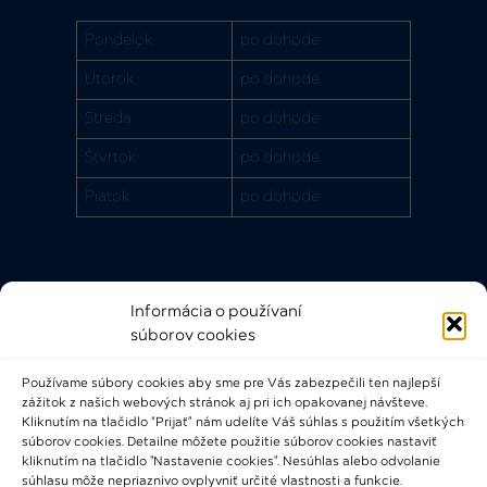
Pondelok
po dohode
Utorok
po dohode
Streda
po dohode
Štvrtok
po dohode
Piatok
po dohode
Informácia o používaní
Rýchle odkazy
súborov cookies
FAQ
Používame súbory cookies aby sme pre Vás zabezpečili ten najlepší
Bádateľský poriadok
zážitok z našich webových stránok aj pri ich opakovanej návšteve.
Knižničný a výpožičný poriadok
Kliknutím na tlačidlo “Prijať” nám udelíte Váš súhlas s použitím všetkých
súborov cookies. Detailne môžete použitie súborov cookies nastaviť
Všeobecné podmienky
kliknutím na tlačidlo "Nastavenie cookies". Nesúhlas alebo odvolanie
súhlasu môže nepriaznivo ovplyvniť určité vlastnosti a funkcie.