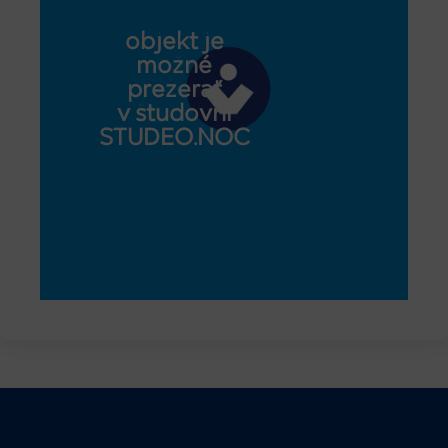
objekt je
možné
prezerať
v študovni
STUDEO.NOC