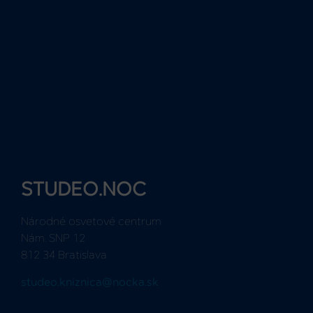
STUDEO.NOC
Národné osvetové centrum
Nám. SNP 12
812 34 Bratislava
studeo.kniznica@nocka.sk