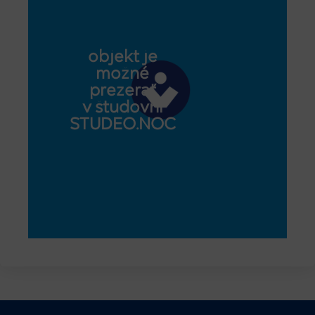
objekt je
možné
prezerať
v študovni
STUDEO.NOC