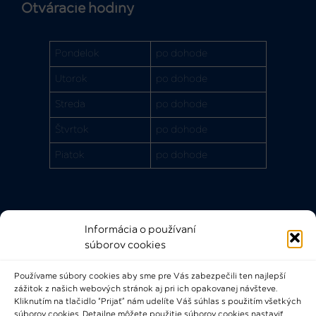
Otváracie hodiny
Pondelok
po dohode
Utorok
po dohode
Streda
po dohode
Štvrtok
po dohode
Piatok
po dohode
Informácia o používaní
Rýchle odkazy
súborov cookies
FAQ
Používame súbory cookies aby sme pre Vás zabezpečili ten najlepší
Bádateľský poriadok
zážitok z našich webových stránok aj pri ich opakovanej návšteve.
Knižničný a výpožičný poriadok
Kliknutím na tlačidlo “Prijať” nám udelíte Váš súhlas s použitím všetkých
súborov cookies. Detailne môžete použitie súborov cookies nastaviť