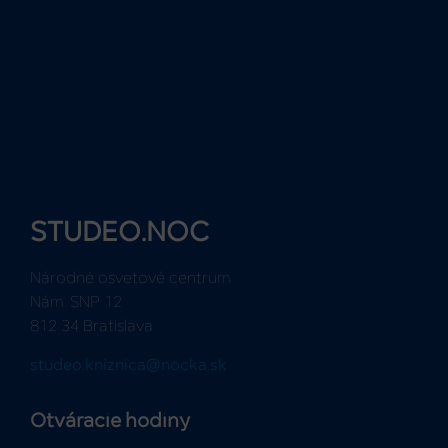
STUDEO.NOC
Národné osvetové centrum
Nám. SNP 12
812 34 Bratislava
studeo.kniznica@nocka.sk
Otváracie hodiny