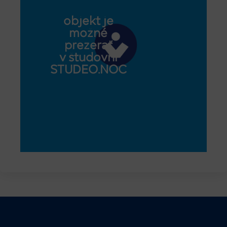
objekt je
možné
prezerať
v študovni
STUDEO.NOC