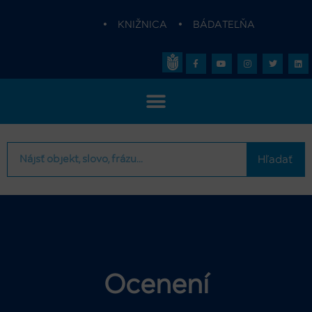
•
KNIŽNICA
•
BÁDATEĽŇA
Hľadať
Ocenení