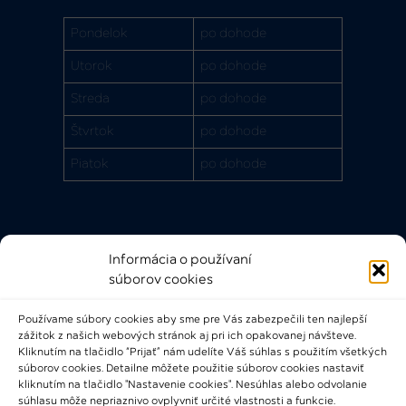
Pondelok
po dohode
Utorok
po dohode
Streda
po dohode
Štvrtok
po dohode
Piatok
po dohode
Informácia o používaní
Rýchle odkazy
súborov cookies
FAQ
Používame súbory cookies aby sme pre Vás zabezpečili ten najlepší
Bádateľský poriadok
zážitok z našich webových stránok aj pri ich opakovanej návšteve.
Knižničný a výpožičný poriadok
Kliknutím na tlačidlo “Prijať” nám udelíte Váš súhlas s použitím všetkých
súborov cookies. Detailne môžete použitie súborov cookies nastaviť
Všeobecné podmienky
kliknutím na tlačidlo "Nastavenie cookies". Nesúhlas alebo odvolanie
súhlasu môže nepriaznivo ovplyvniť určité vlastnosti a funkcie.