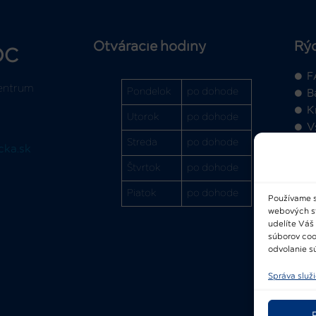
Otváracie hodiny
Rý
OC
F
entrum
Pondelok
po dohode
B
K
Utorok
po dohode
V
Streda
po dohode
cka.sk
Štvrtok
po dohode
Piatok
po dohode
Používame s
webových str
2
udelíte Váš
súborov coo
odvolanie sú
Správa služ