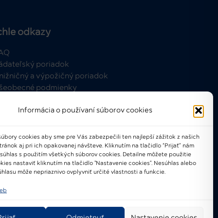
chle odkazy
AQ
ádateľský poriadok
nižničný a výpožičný poriadok
šeobecné podmienky
Informácia o používaní súborov cookies
úbory cookies aby sme pre Vás zabezpečili ten najlepší zážitok z našich
ánok aj pri ich opakovanej návšteve. Kliknutím na tlačidlo “Prijať” nám
021-2024 © Národné osvetové
 súhlas s použitím všetkých súborov cookies. Detailne môžete použitie
centrum
kies nastaviť kliknutím na tlačidlo "Nastavenie cookies". Nesúhlas alebo
hlasu môže nepriaznivo ovplyvniť určité vlastnosti a funkcie.
ieb
Prijať
Odmietnuť
Nastavenie cookies