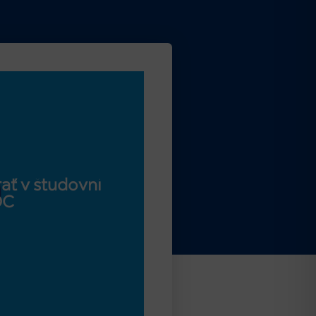
ať v študovni
OC