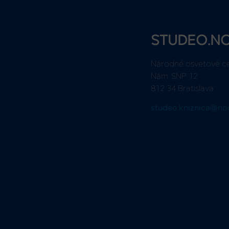
STUDEO.N
Národné osvetové c
Nám. SNP 12
812 34 Bratislava
studeo.kniznica@no