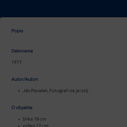
Popis
Datovanie
1977
Autor/Autori
Ján Pavelek, Fotograf nie je istý.
O objekte
šírka 18 cm
výška 12 cm