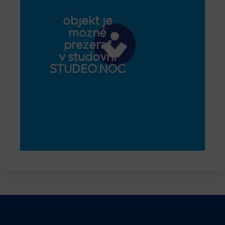
objekt je
možné
prezerať
v študovni
STUDEO.NOC