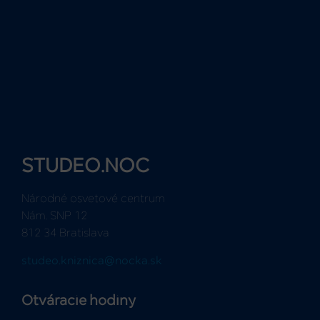
STUDEO.NOC
Národné osvetové centrum
Nám. SNP 12
812 34 Bratislava
studeo.kniznica@nocka.sk
Otváracie hodiny