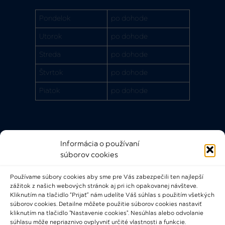
Pondelok
po dohode
Utorok
po dohode
Streda
po dohode
Štvrtok
po dohode
Piatok
po dohode
Informácia o používaní
Rýchle odkazy
súborov cookies
FAQ
Používame súbory cookies aby sme pre Vás zabezpečili ten najlepší
Bádateľský poriadok
zážitok z našich webových stránok aj pri ich opakovanej návšteve.
Knižničný a výpožičný poriadok
Kliknutím na tlačidlo “Prijať” nám udelíte Váš súhlas s použitím všetkých
súborov cookies. Detailne môžete použitie súborov cookies nastaviť
Všeobecné podmienky
kliknutím na tlačidlo "Nastavenie cookies". Nesúhlas alebo odvolanie
súhlasu môže nepriaznivo ovplyvniť určité vlastnosti a funkcie.