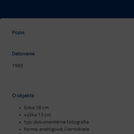
Popis
Datovanie
1983
O objekte
šírka 18 cm
výška 13 cm
typ: dokumentárna fotografia
forma: analógová; čiernobiela