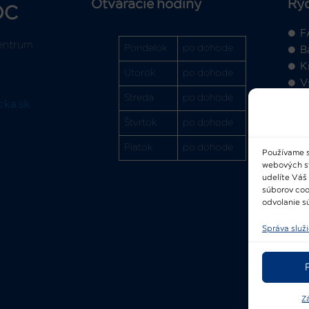
Otváracie hodiny
Rý
OC
F
entrum
Pondelok
po dohode
B
K
Utorok
po dohode
V
Streda
po dohode
cka.sk
Štvrtok
po dohode
Piatok
po dohode
Používame s
webových str
2
udelíte Váš
súborov coo
odvolanie sú
Správa služ
Z