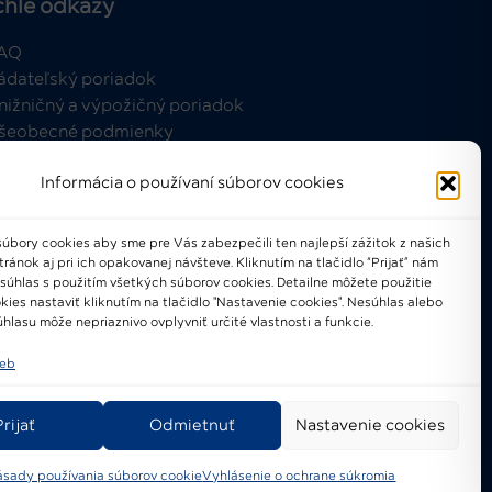
chle odkazy
AQ
ádateľský poriadok
nižničný a výpožičný poriadok
šeobecné podmienky
Informácia o používaní súborov cookies
úbory cookies aby sme pre Vás zabezpečili ten najlepší zážitok z našich
ánok aj pri ich opakovanej návšteve. Kliknutím na tlačidlo “Prijať” nám
021-2024 © Národné osvetové
 súhlas s použitím všetkých súborov cookies. Detailne môžete použitie
centrum
kies nastaviť kliknutím na tlačidlo "Nastavenie cookies". Nesúhlas alebo
hlasu môže nepriaznivo ovplyvniť určité vlastnosti a funkcie.
ieb
Prijať
Odmietnuť
Nastavenie cookies
ásady používania súborov cookie
Vyhlásenie o ochrane súkromia