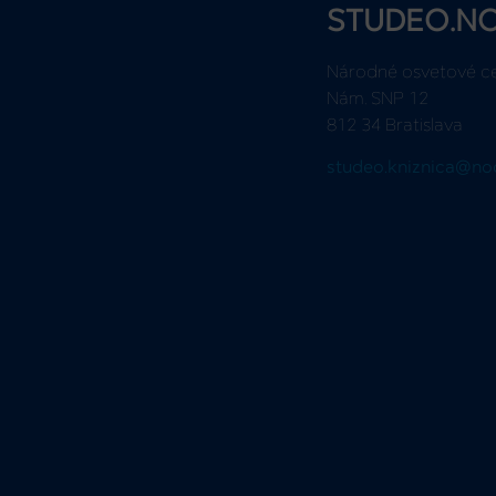
STUDEO.N
Národné osvetové c
Nám. SNP 12
812 34 Bratislava
studeo.kniznica@no