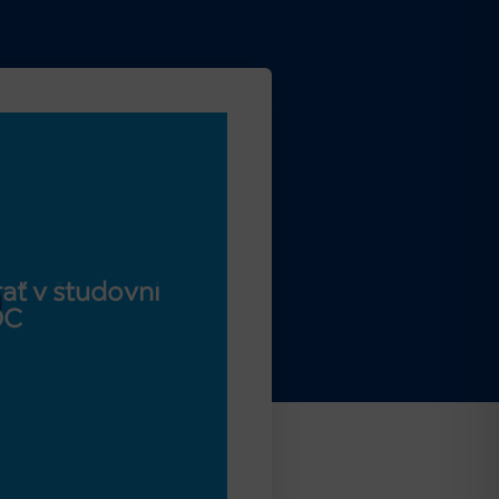
ať v študovni
OC