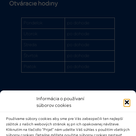
Otváracie hodiny
Pondelok
po dohode
Utorok
po dohode
Streda
po dohode
Štvrtok
po dohode
Piatok
po dohode
Informácia o používaní
Rýchle odkazy
súborov cookies
FAQ
Používame súbory cookies aby sme pre Vás zabezpečili ten najlepší
Bádateľský poriadok
zážitok z našich webových stránok aj pri ich opakovanej návšteve.
Knižničný a výpožičný poriadok
Kliknutím na tlačidlo “Prijať” nám udelíte Váš súhlas s použitím všetkých
súborov cookies. Detailne môžete použitie súborov cookies nastaviť