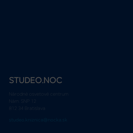
STUDEO.NOC
Národné osvetové centrum
Nám. SNP 12
812 34 Bratislava
studeo.kniznica@nocka.sk