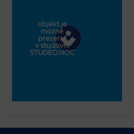
objekt je
možné
prezerať
v študovni
STUDEO.NOC