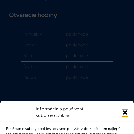
Otváracie hodiny
Pondelok
po dohode
Utorok
po dohode
Streda
po dohode
Štvrtok
po dohode
Piatok
po dohode
Informácia o používaní
Rýchle odkazy
súborov cookies
FAQ
Používame súbory cookies aby sme pre Vás zabezpečili ten najlepší
Bádateľský poriadok