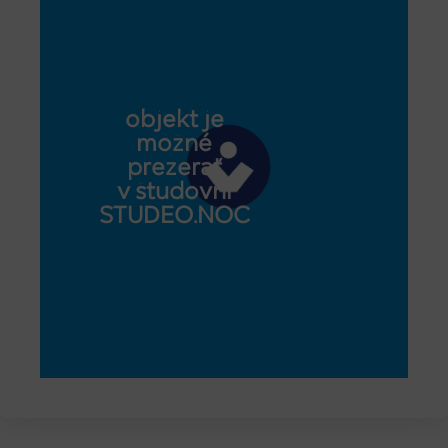
objekt je
možné
prezerať
v študovni
STUDEO.NOC