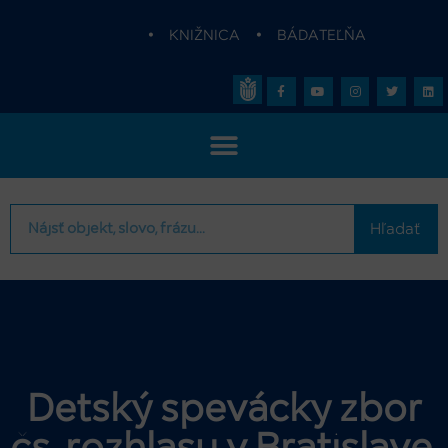
•
KNIŽNICA
•
BÁDATEĽŇA
Hľadať
Detský spevácky zbor