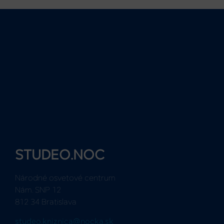
STUDEO.NOC
Národné osvetové centrum
Nám. SNP 12
812 34 Bratislava
studeo.kniznica@nocka.sk