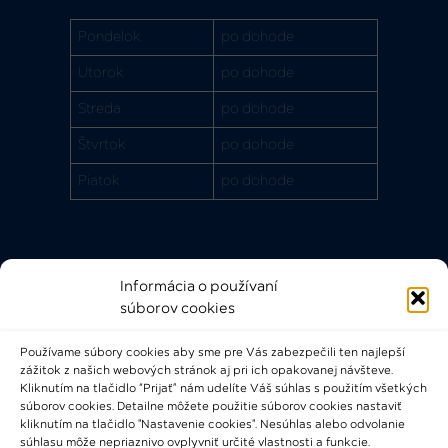
Pondelok
po dohode
Utorok
po dohode
Streda
po dohode
Štvrtok
po dohode
Piatok
po dohode
Informácia o používaní
Rýchle odkazy
súborov cookies
FAQ
Používame súbory cookies aby sme pre Vás zabezpečili ten najlepší
Bádateľský poriadok
zážitok z našich webových stránok aj pri ich opakovanej návšteve.
Knižničný a výpožičný poriadok
Kliknutím na tlačidlo “Prijať” nám udelíte Váš súhlas s použitím všetkých
súborov cookies. Detailne môžete použitie súborov cookies nastaviť
Všeobecné podmienky
kliknutím na tlačidlo "Nastavenie cookies". Nesúhlas alebo odvolanie
súhlasu môže nepriaznivo ovplyvniť určité vlastnosti a funkcie.