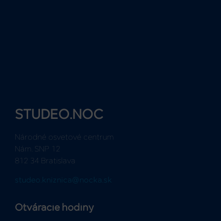
STUDEO.NOC
Národné osvetové centrum
Nám. SNP 12
812 34 Bratislava
studeo.kniznica@nocka.sk
Otváracie hodiny