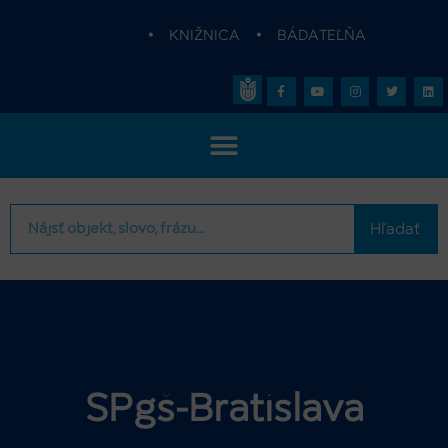
•
KNIŽNICA
•
BÁDATEĽŇA
Hľadať
SPgš-Bratislava