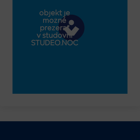
objekt je
možné
prezerať
v študovni
STUDEO.NOC