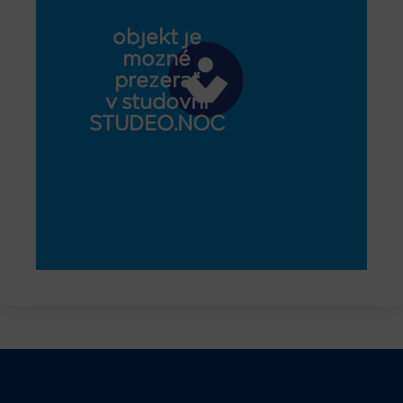
objekt je
možné
prezerať
v študovni
STUDEO.NOC