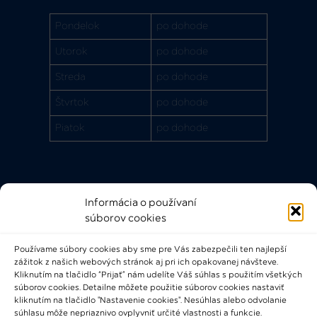
Pondelok
po dohode
Utorok
po dohode
Streda
po dohode
Štvrtok
po dohode
Piatok
po dohode
Informácia o používaní
Rýchle odkazy
súborov cookies
FAQ
Používame súbory cookies aby sme pre Vás zabezpečili ten najlepší
Bádateľský poriadok
zážitok z našich webových stránok aj pri ich opakovanej návšteve.
Knižničný a výpožičný poriadok
Kliknutím na tlačidlo “Prijať” nám udelíte Váš súhlas s použitím všetkých
súborov cookies. Detailne môžete použitie súborov cookies nastaviť
Všeobecné podmienky
kliknutím na tlačidlo "Nastavenie cookies". Nesúhlas alebo odvolanie
súhlasu môže nepriaznivo ovplyvniť určité vlastnosti a funkcie.