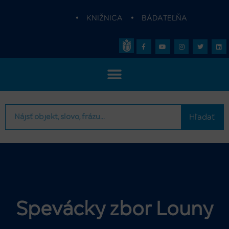
•
KNIŽNICA
•
BÁDATEĽŇA
Hľadať
Spevácky zbor Louny