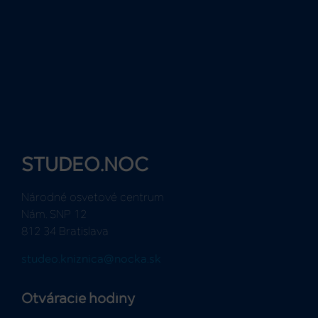
STUDEO.NOC
Národné osvetové centrum
Nám. SNP 12
812 34 Bratislava
studeo.kniznica@nocka.sk
Otváracie hodiny