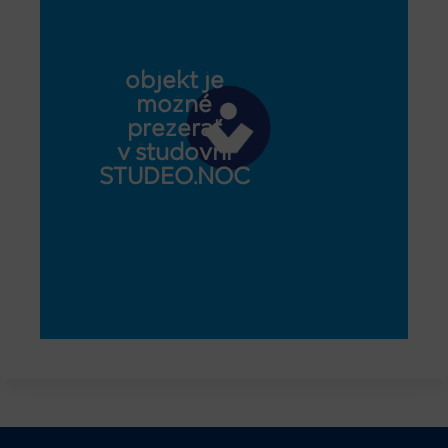
objekt je
možné
prezerať
v študovni
STUDEO.NOC