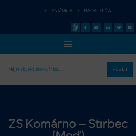
•
KNIŽNICA
•
BÁDATEĽŇA
Hľadať
ZŠ Komárno – Štirbec