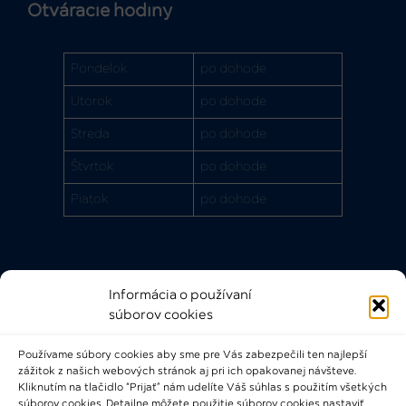
Otváracie hodiny
Pondelok
po dohode
Utorok
po dohode
Streda
po dohode
Štvrtok
po dohode
Piatok
po dohode
Informácia o používaní
Rýchle odkazy
súborov cookies
FAQ
Používame súbory cookies aby sme pre Vás zabezpečili ten najlepší
Bádateľský poriadok
zážitok z našich webových stránok aj pri ich opakovanej návšteve.
Knižničný a výpožičný poriadok
Kliknutím na tlačidlo “Prijať” nám udelíte Váš súhlas s použitím všetkých
súborov cookies. Detailne môžete použitie súborov cookies nastaviť