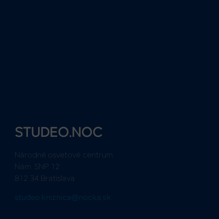
STUDEO.NOC
Národné osvetové centrum
Nám. SNP 12
812 34 Bratislava
studeo.kniznica@nocka.sk