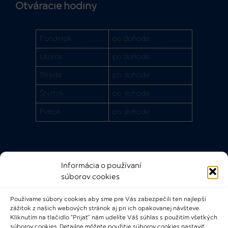
Otváracie hodiny
Pondelok
po dohode
Utorok
po dohode
Streda
po dohode
Štvrtok
po dohode
Piatok
po dohode
Informácia o používaní
Rýchle odkazy
súborov cookies
FAQ
Používame súbory cookies aby sme pre Vás zabezpečili ten najlepší
Bádateľský poriadok
zážitok z našich webových stránok aj pri ich opakovanej návšteve.
Knižničný a výpožičný poriadok
Kliknutím na tlačidlo “Prijať” nám udelíte Váš súhlas s použitím všetkých
súborov cookies. Detailne môžete použitie súborov cookies nastaviť