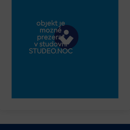
objekt je
možné
prezerať
v študovni
STUDEO.NOC