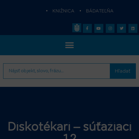
•
KNIŽNICA
•
BÁDATEĽŇA
Hľadať
Diskotékari – súťažiaci