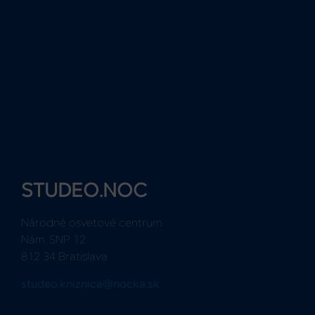
STUDEO.NOC
Národné osvetové centrum
Nám. SNP 12
812 34 Bratislava
studeo.kniznica@nocka.sk