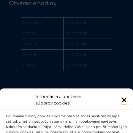
Otváracie hodiny
Pondelok
po dohode
Utorok
po dohode
Streda
po dohode
Štvrtok
po dohode
Piatok
po dohode
Informácia o používaní
Rýchle odkazy
súborov cookies
FAQ
Používame súbory cookies aby sme pre Vás zabezpečili ten najlepší
Bádateľský poriadok
zážitok z našich webových stránok aj pri ich opakovanej návšteve.
Knižničný a výpožičný poriadok
Kliknutím na tlačidlo “Prijať” nám udelíte Váš súhlas s použitím všetkých
súborov cookies. Detailne môžete použitie súborov cookies nastaviť