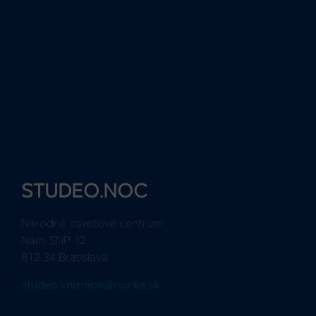
STUDEO.NOC
Národné osvetové centrum
Nám. SNP 12
812 34 Bratislava
studeo.kniznica@nocka.sk