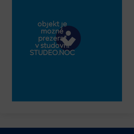
objekt je
možné
prezerať
v študovni
STUDEO.NOC