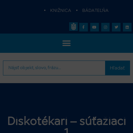
•
KNIŽNICA
•
BÁDATEĽŇA
Hľadať
Diskotékari – súťažiaci