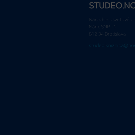
STUDEO.N
Národné osvetové c
Nám. SNP 12
812 34 Bratislava
studeo.kniznica@no