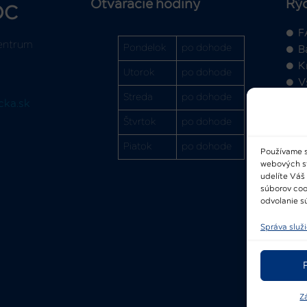
Otváracie hodiny
Rý
OC
F
entrum
Pondelok
po dohode
B
K
Utorok
po dohode
V
Streda
po dohode
cka.sk
Štvrtok
po dohode
Piatok
po dohode
Používame s
webových str
2
udelíte Váš
súborov coo
odvolanie sú
Správa služ
Z