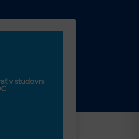
ať v študovni
OC