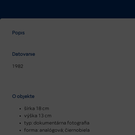
Popis
Datovanie
1982
O objekte
šírka 18 cm
výška 13 cm
typ: dokumentárna fotografia
forma: analógová; čiernobiela