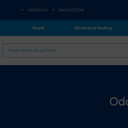
•
KNIŽNICA
•
BÁDATEĽŇA
Úvod
Otváracie hodiny
Odo