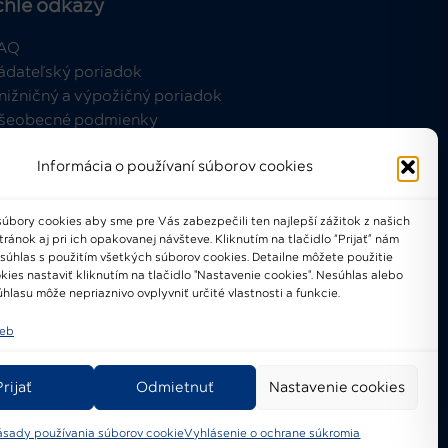
chle odkazy
AQ
ádateľský poriadok
nižničný a výpožičný poriadok
šeobecné podmienky
Informácia o používaní súborov cookies
úbory cookies aby sme pre Vás zabezpečili ten najlepší zážitok z našich
ánok aj pri ich opakovanej návšteve. Kliknutím na tlačidlo “Prijať” nám
021-2024 © Národné osvetové
 súhlas s použitím všetkých súborov cookies. Detailne môžete použitie
centrum
kies nastaviť kliknutím na tlačidlo "Nastavenie cookies". Nesúhlas alebo
hlasu môže nepriaznivo ovplyvniť určité vlastnosti a funkcie.
ieb
Prijať
Odmietnuť
Nastavenie cookies
ásady používania súborov cookie
Vyhlásenie o ochrane súkromia