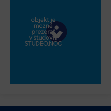
objekt je
možné
prezerať
v študovni
STUDEO.NOC