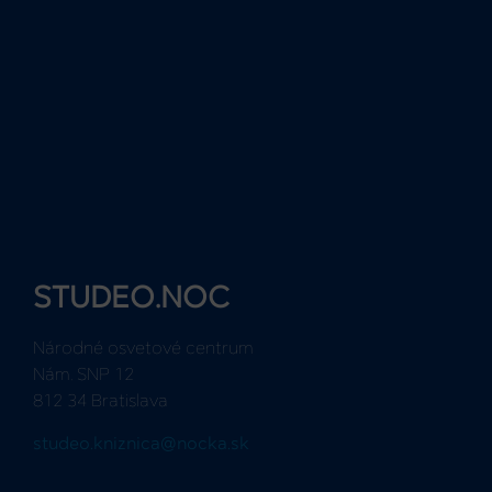
STUDEO.NOC
Národné osvetové centrum
Nám. SNP 12
812 34 Bratislava
studeo.kniznica@nocka.sk