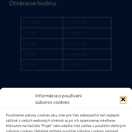
Otváracie hodiny
Pondelok
po dohode
Utorok
po dohode
Streda
po dohode
Štvrtok
po dohode
Piatok
po dohode
Informácia o používaní
Rýchle odkazy
súborov cookies
FAQ
Používame súbory cookies aby sme pre Vás zabezpečili ten najlepší
Bádateľský poriadok
zážitok z našich webových stránok aj pri ich opakovanej návšteve.
Knižničný a výpožičný poriadok
Kliknutím na tlačidlo “Prijať” nám udelíte Váš súhlas s použitím všetkých
súborov cookies. Detailne môžete použitie súborov cookies nastaviť