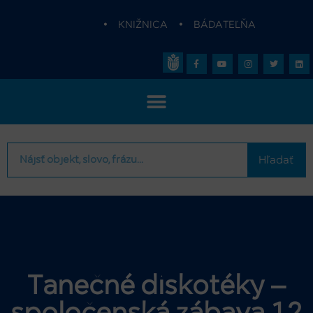
•
KNIŽNICA
•
BÁDATEĽŇA
Hľadať
Tanečné diskotéky –