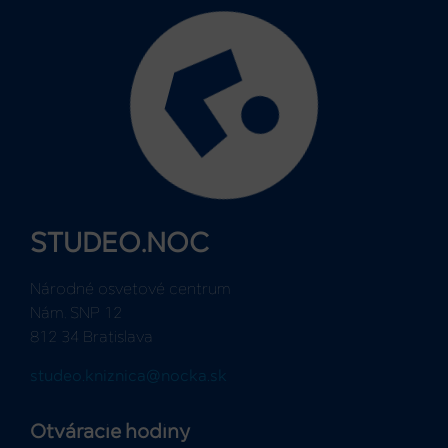
STUDEO.NOC
Národné osvetové centrum
Nám. SNP 12
812 34 Bratislava
studeo.kniznica@nocka.sk
Otváracie hodiny