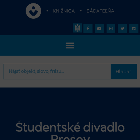
•
KNIŽNICA
•
BÁDATEĽŇA
Hľadať
Študentské divadlo