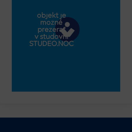
objekt je
možné
prezerať
v študovni
STUDEO.NOC