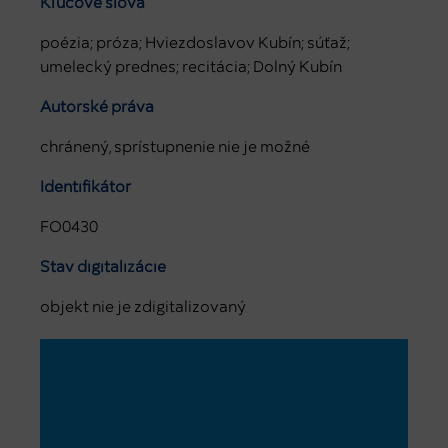
Kľúčové slová
poézia; próza; Hviezdoslavov Kubín; súťaž;
umelecký prednes; recitácia; Dolný Kubín
Autorské práva
chránený, sprístupnenie nie je možné
Identifikátor
FO0430
Stav digitalizácie
objekt nie je zdigitalizovaný