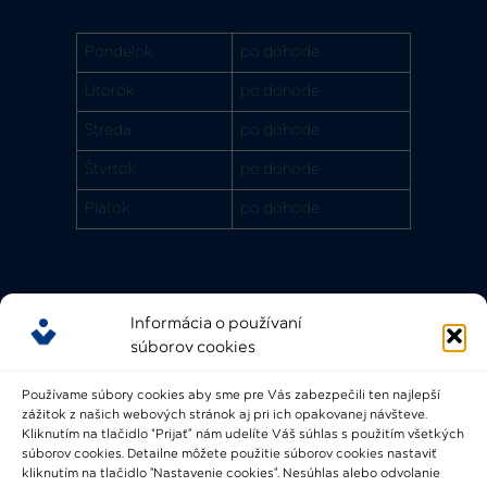
Pondelok
po dohode
Utorok
po dohode
Streda
po dohode
Štvrtok
po dohode
Piatok
po dohode
Informácia o používaní
Rýchle odkazy
súborov cookies
FAQ
Používame súbory cookies aby sme pre Vás zabezpečili ten najlepší
Bádateľský poriadok
zážitok z našich webových stránok aj pri ich opakovanej návšteve.
Knižničný a výpožičný poriadok
Kliknutím na tlačidlo “Prijať” nám udelíte Váš súhlas s použitím všetkých
súborov cookies. Detailne môžete použitie súborov cookies nastaviť
Všeobecné podmienky
kliknutím na tlačidlo "Nastavenie cookies". Nesúhlas alebo odvolanie