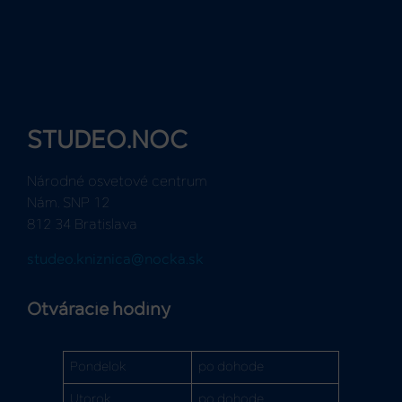
STUDEO.NOC
Národné osvetové centrum
Nám. SNP 12
812 34 Bratislava
studeo.kniznica@nocka.sk
Otváracie hodiny
Pondelok
po dohode
Utorok
po dohode