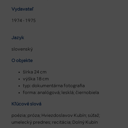
Vydavateľ
1974 - 1975
Jazyk
slovenský
O objekte
šírka 24 cm
výška 18 cm
typ: dokumentárna fotografia
forma: analógová; lesklá; čiernobiela
Kľúčové slová
poézia; próza; Hviezdoslavov Kubín; súťaž;
umelecký prednes; recitácia; Dolný Kubín