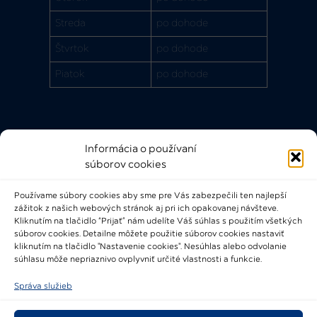
Streda
po dohode
Štvrtok
po dohode
Piatok
po dohode
Informácia o používaní
Rýchle odkazy
súborov cookies
FAQ
Používame súbory cookies aby sme pre Vás zabezpečili ten najlepší
Bádateľský poriadok
zážitok z našich webových stránok aj pri ich opakovanej návšteve.
Knižničný a výpožičný poriadok
Kliknutím na tlačidlo “Prijať” nám udelíte Váš súhlas s použitím všetkých
súborov cookies. Detailne môžete použitie súborov cookies nastaviť
Všeobecné podmienky
kliknutím na tlačidlo "Nastavenie cookies". Nesúhlas alebo odvolanie
súhlasu môže nepriaznivo ovplyvniť určité vlastnosti a funkcie.
Správa služieb