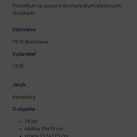
Fotoalbum je spojený dvoma bielymi plastovými
skrutkami.
Datovanie
1970, Bratislava
Vydavateľ
1970
Jazyk
slovenský
O objekte
19 str.
obálka 29x19 cm
strany 23,5x17,5 cm