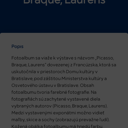
Braque, Laurens
Popis
Fotoalbum sa viaže k výstave s názvom „Picasso,
Braque, Laurens“ dovezenej z Francúzska, ktorá sa
uskutočnila v priestoroch Domu kultúry v
Bratislave, pod záštitou Ministerstva kultúry a
Osvetového ústavu v Bratislave. Obsah
fotoalbumu tvoria farebné fotografie. Na
fotografiách sú zachytené vystavené diela
vybraných autorov (Picasso, Braque, Laurens).
Medzi vystavenými exponátmi možno vidieť
maľby, skice a sochy (zobrazujú prevažne ľudí).
Kožená obálka fotoalbumu má hnedú farbu.