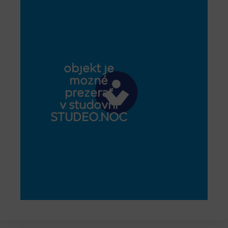
objekt je
možné
prezerať
v študovni
STUDEO.NOC