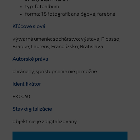
typ: fotoalbum
forma: 18 fotografií; analógové; farebné
Kľúčové slová
výtvarné umenie; sochárstvo; výstava; Picasso;
Braque; Laurens; Francúzsko; Bratislava
Autorské práva
chránený, sprístupnenie nie je možné
Identifikátor
FK0060
Stav digitalizácie
objekt nie je zdigitalizovaný