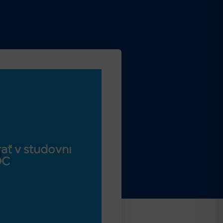
ať v študovni
OC