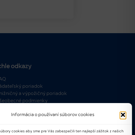
chle odkazy
AQ
ádateľský poriadok
nižničný a výpožičný poriadok
šeobecné podmienky
Informácia o používaní súborov cookies
úbory cookies aby sme pre Vás zabezpečili ten najlepší zážitok z našich