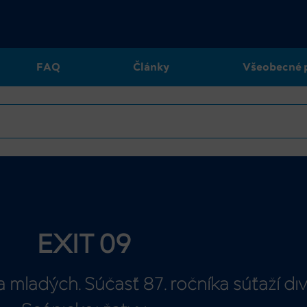
FAQ
Články
Všeobecné 
EXIT 09
a mladých. Súčasť 87. ročníka súťaží d