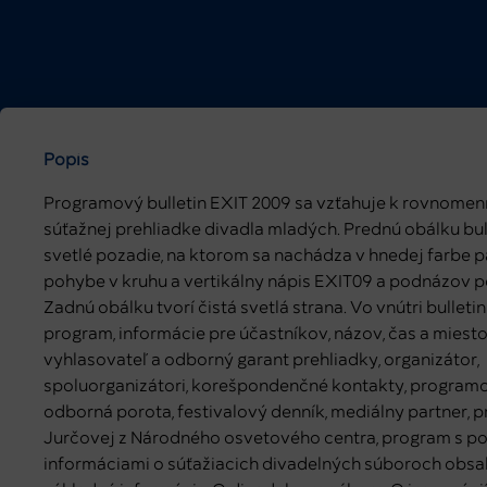
Popis
Programový bulletin EXIT 2009 sa vzťahuje k rovnomen
súťažnej prehliadke divadla mladých. Prednú obálku bull
svetlé pozadie, na ktorom sa nachádza v hnedej farbe p
pohybe v kruhu a vertikálny nápis EXIT09 a podnázov p
Zadnú obálku tvorí čistá svetlá strana. Vo vnútri bulleti
program, informácie pre účastníkov, názov, čas a miesto
vyhlasovateľ a odborný garant prehliadky, organizátor,
spoluorganizátori, korešpondenčné kontakty, programo
odborná porota, festivalový denník, mediálny partner, p
Jurčovej z Národného osvetového centra, program s 
informáciami o súťažiacich divadelných súboroch obsa