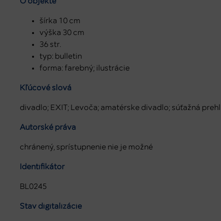
O objekte
šírka 10 cm
výška 30 cm
36 str.
typ: bulletin
forma: farebný; ilustrácie
Kľúčové slová
divadlo; EXIT; Levoča; amatérske divadlo; súťažná preh
Autorské práva
chránený, sprístupnenie nie je možné
Identifikátor
BL0245
Stav digitalizácie