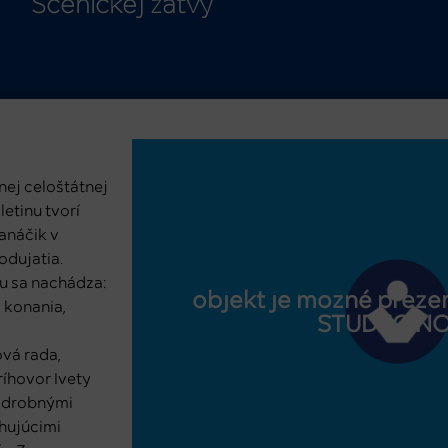
Scénickej žatvy
nej celoštátnej
etinu tvorí
anáčik v
odujatia.
nu sa nachádza:
objekt je možné prezer
 konania,
STUDEO.N
vá rada,
ríhovor Ivety
podrobnými
hujúcimi