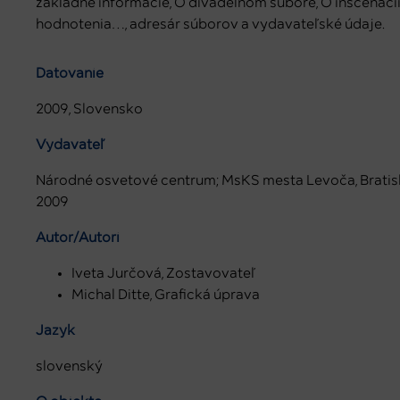
základné informácie, O divadelnom súbore, O inscenácií
hodnotenia…, adresár súborov a vydavateľské údaje.
Datovanie
2009, Slovensko
Vydavateľ
Národné osvetové centrum; MsKS mesta Levoča, Bratisl
2009
Autor/Autori
Iveta Jurčová, Zostavovateľ
Michal Ditte, Grafická úprava
Jazyk
slovenský