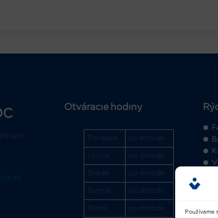
Otváracie hodiny
Rý
OC
F
entrum
Pondelok
po dohode
B
K
Utorok
po dohode
V
Streda
po dohode
cka.sk
Štvrtok
po dohode
Piatok
po dohode
Používame s