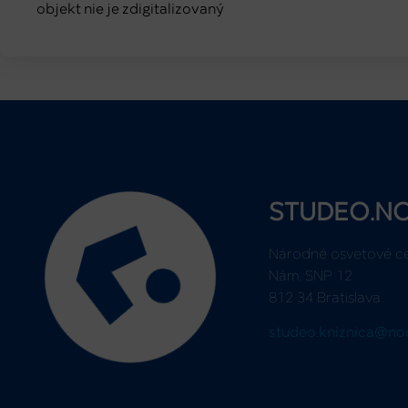
objekt nie je zdigitalizovaný
STUDEO.N
Národné osvetové c
Nám. SNP 12
812 34 Bratislava
studeo.kniznica@no