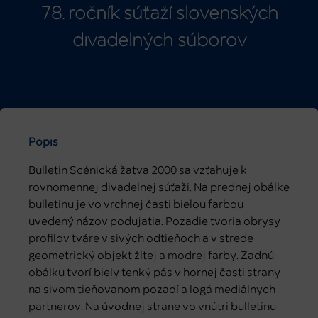
78. ročník súťaží slovenských
divadelných súborov
Popis
Bulletin Scénická žatva 2000 sa vzťahuje k
rovnomennej divadelnej súťaži. Na prednej obálke
bulletinu je vo vrchnej časti bielou farbou
uvedený názov podujatia. Pozadie tvoria obrysy
profilov tváre v sivých odtieňoch a v strede
geometrický objekt žltej a modrej farby. Zadnú
obálku tvorí biely tenký pás v hornej časti strany
na sivom tieňovanom pozadí a logá mediálnych
partnerov. Na úvodnej strane vo vnútri bulletinu