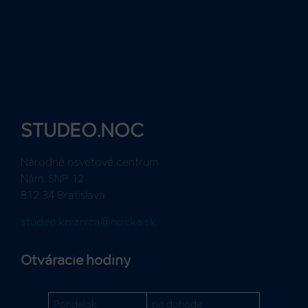
STUDEO.NOC
Národné osvetové centrum
Nám. SNP 12
812 34 Bratislava
studeo.kniznica@nocka.sk
Otváracie hodiny
Pondelok
po dohode