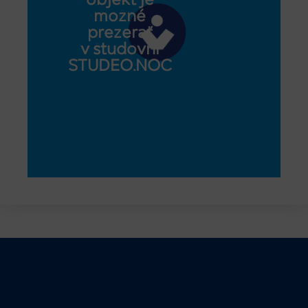
objekt je
možné
prezerať
v študovni
STUDEO.NOC