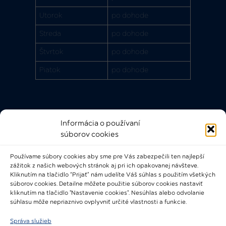
Utorok
po dohode
Streda
po dohode
Štvrtok
po dohode
Piatok
po dohode
Informácia o používaní
Rýchle odkazy
súborov cookies
FAQ
Používame súbory cookies aby sme pre Vás zabezpečili ten najlepší
Bádateľský poriadok
zážitok z našich webových stránok aj pri ich opakovanej návšteve.
Knižničný a výpožičný poriadok
Kliknutím na tlačidlo “Prijať” nám udelíte Váš súhlas s použitím všetkých
súborov cookies. Detailne môžete použitie súborov cookies nastaviť
Všeobecné podmienky
kliknutím na tlačidlo "Nastavenie cookies". Nesúhlas alebo odvolanie
súhlasu môže nepriaznivo ovplyvniť určité vlastnosti a funkcie.
Správa služieb