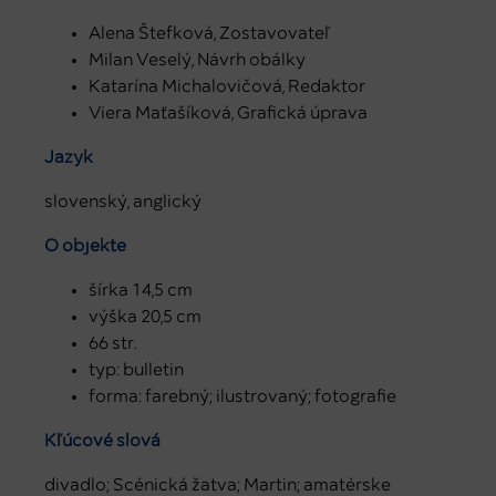
Alena Štefková, Zostavovateľ
Milan Veselý, Návrh obálky
Katarína Michalovičová, Redaktor
Viera Maťašíková, Grafická úprava
Jazyk
slovenský, anglický
O objekte
šírka 14,5 cm
výška 20,5 cm
66 str.
typ: bulletin
forma: farebný; ilustrovaný; fotografie
Kľúčové slová
divadlo; Scénická žatva; Martin; amatérske